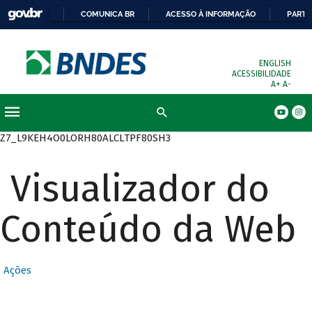
COMUNICA BR
ACESSO À INFORMAÇÃO
PARTI
ENGLISH
ACESSIBILIDADE
A+
A-
Busca
Z7_L9KEH4O0LORH80ALCLTPF80SH3
Visualizador do
Conteúdo da Web
Ações