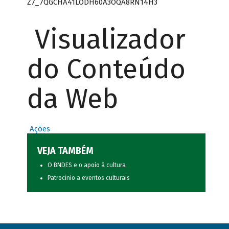
Z7_7QGCHA41LODH60A3OQA8RN14H3
Visualizador
do Conteúdo
da Web
Ações
VEJA TAMBÉM
O BNDES e o apoio à cultura
Patrocínio a eventos culturais