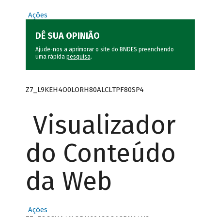
Ações
DÊ SUA OPINIÃO
Ajude-nos a aprimorar o site do BNDES preenchendo
uma rápida
pesquisa
.
Z7_L9KEH4O0LORH80ALCLTPF80SP4
Visualizador
do Conteúdo
da Web
Ações