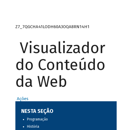
Z7_7QGCHA41LODH60A3OQA8RN14H1
Visualizador
do Conteúdo
da Web
Ações
NESTA SEÇÃO
Programação
História