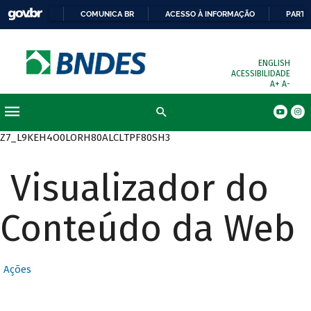
COMUNICA BR
ACESSO À INFORMAÇÃO
PARTI
ENGLISH
ACESSIBILIDADE
A+
A-
Busca
Z7_L9KEH4O0LORH80ALCLTPF80SH3
Visualizador do
Conteúdo da Web
Ações