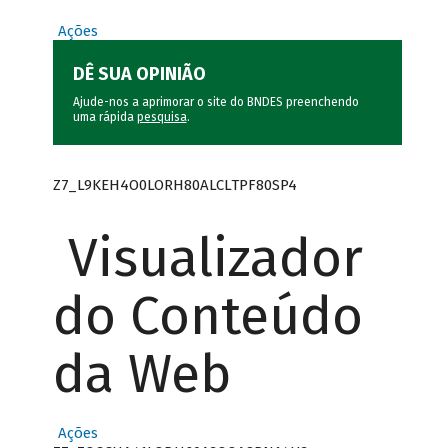
Ações
DÊ SUA OPINIÃO
Ajude-nos a aprimorar o site do BNDES preenchendo
uma rápida
pesquisa
.
Z7_L9KEH4O0LORH80ALCLTPF80SP4
Visualizador
do Conteúdo
da Web
Ações