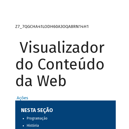
Z7_7QGCHA41LODH60A3OQA8RN14H1
Visualizador
do Conteúdo
da Web
Ações
NESTA SEÇÃO
Programação
História