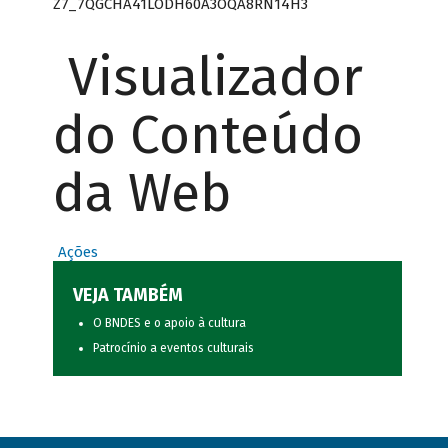
Z7_7QGCHA41LODH60A3OQA8RN14H3
Visualizador
do Conteúdo
da Web
Ações
VEJA TAMBÉM
O BNDES e o apoio à cultura
Patrocínio a eventos culturais