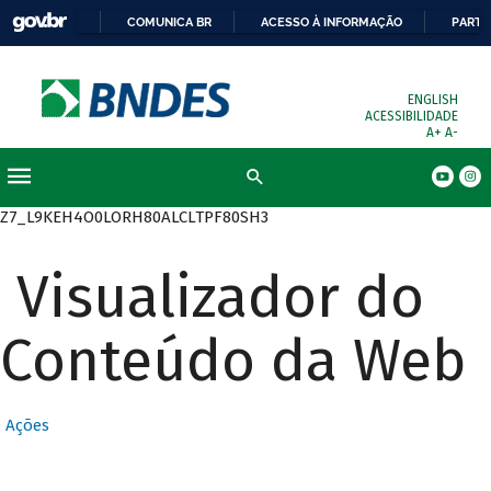
COMUNICA BR
ACESSO À INFORMAÇÃO
PARTI
ENGLISH
ACESSIBILIDADE
A+
A-
Busca
Z7_L9KEH4O0LORH80ALCLTPF80SH3
Visualizador do
Conteúdo da Web
Ações