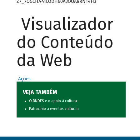
Z7_7QGCHA41LODH60A3OQA8RN14H3
Visualizador
do Conteúdo
da Web
Ações
VEJA TAMBÉM
O BNDES e o apoio à cultura
Patrocínio a eventos culturais