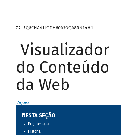
Z7_7QGCHA41LODH60A3OQA8RN14H1
Visualizador
do Conteúdo
da Web
Ações
NESTA SEÇÃO
Programação
História