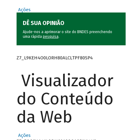
Ações
DÊ SUA OPINIÃO
Ajude-nos a aprimorar o site do BNDES preenchendo
uma rápida
pesquisa
.
Z7_L9KEH4O0LORH80ALCLTPF80SP4
Visualizador
do Conteúdo
da Web
Ações