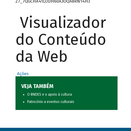
Z7_7QGCHA41LODH60A3OQA8RN14H3
Visualizador
do Conteúdo
da Web
Ações
VEJA TAMBÉM
O BNDES e o apoio à cultura
Patrocínio a eventos culturais