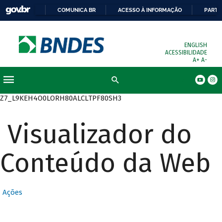
COMUNICA BR
ACESSO À INFORMAÇÃO
PARTI
ENGLISH
ACESSIBILIDADE
A+
A-
Busca
Z7_L9KEH4O0LORH80ALCLTPF80SH3
Visualizador do
Conteúdo da Web
Ações