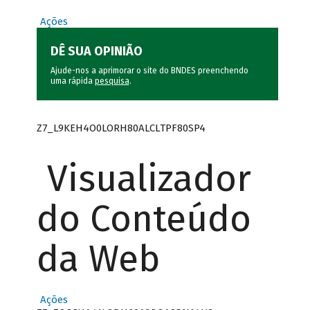
Ações
DÊ SUA OPINIÃO
Ajude-nos a aprimorar o site do BNDES preenchendo
uma rápida
pesquisa
.
Z7_L9KEH4O0LORH80ALCLTPF80SP4
Visualizador
do Conteúdo
da Web
Ações