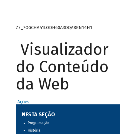
Z7_7QGCHA41LODH60A3OQA8RN14H1
Visualizador
do Conteúdo
da Web
Ações
NESTA SEÇÃO
Programação
História