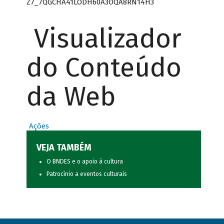
Z7_7QGCHA41LODH60A3OQA8RN14H3
Visualizador
do Conteúdo
da Web
Ações
VEJA TAMBÉM
O BNDES e o apoio à cultura
Patrocínio a eventos culturais