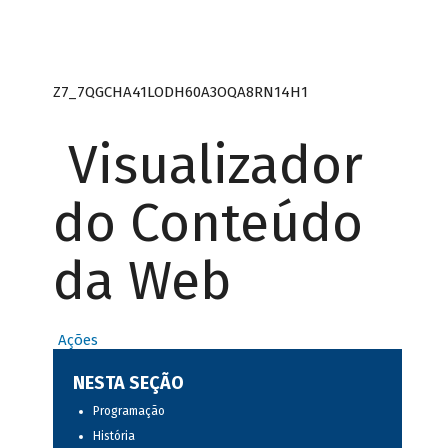
Z7_7QGCHA41LODH60A3OQA8RN14H1
Visualizador
do Conteúdo
da Web
Ações
NESTA SEÇÃO
Programação
História