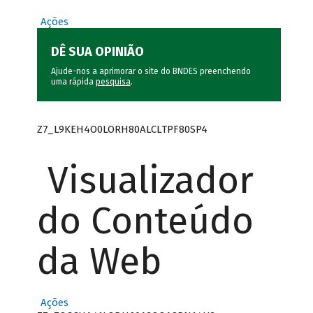
Ações
DÊ SUA OPINIÃO
Ajude-nos a aprimorar o site do BNDES preenchendo
uma rápida
pesquisa
.
Z7_L9KEH4O0LORH80ALCLTPF80SP4
Visualizador
do Conteúdo
da Web
Ações