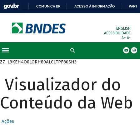
COMUNICA BR
ACESSO À INFORMAÇÃO
PARTI
ENGLISH
ACESSIBILIDADE
A+
A-
Busca
Z7_L9KEH4O0LORH80ALCLTPF80SH3
Visualizador do
Conteúdo da Web
Ações