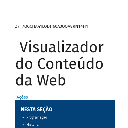
Z7_7QGCHA41LODH60A3OQA8RN14H1
Visualizador
do Conteúdo
da Web
Ações
NESTA SEÇÃO
Programação
História