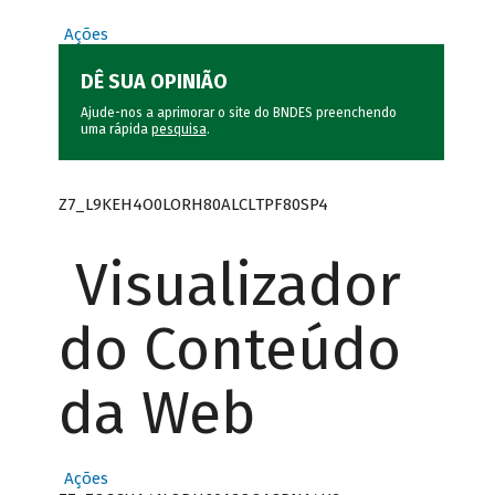
Ações
DÊ SUA OPINIÃO
Ajude-nos a aprimorar o site do BNDES preenchendo
uma rápida
pesquisa
.
Z7_L9KEH4O0LORH80ALCLTPF80SP4
Visualizador
do Conteúdo
da Web
Ações