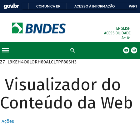
COMUNICA BR
ACESSO À INFORMAÇÃO
PARTI
ENGLISH
ACESSIBILIDADE
A+
A-
Busca
Z7_L9KEH4O0LORH80ALCLTPF80SH3
Visualizador do
Conteúdo da Web
Ações