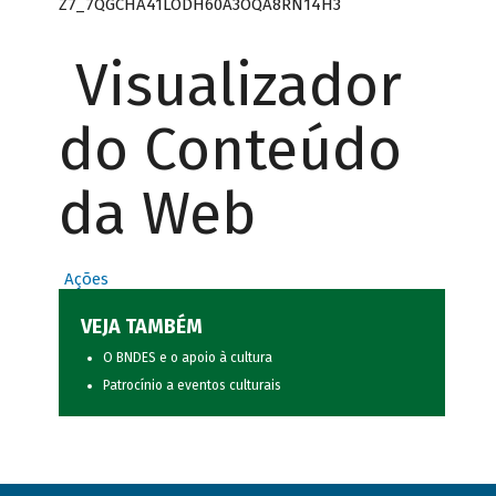
Z7_7QGCHA41LODH60A3OQA8RN14H3
Visualizador
do Conteúdo
da Web
Ações
VEJA TAMBÉM
O BNDES e o apoio à cultura
Patrocínio a eventos culturais