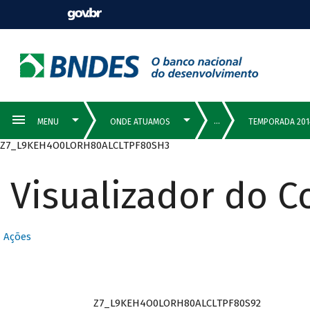
Z7_L9KEH4O0LORH80ALCLTPF80SH3
Visualizador do 
Ações
Z7_L9KEH4O0LORH80ALCLTPF80S92