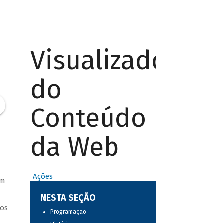
Visualizador
do
Conteúdo
da Web
Ações
am
NESTA SEÇÃO
ros
Programação