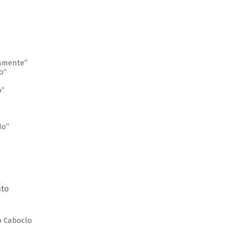
lamente”
o”
o”
do”
nto
do Caboclo