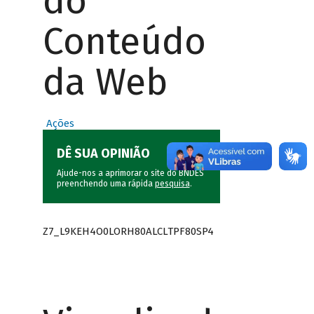
do
Conteúdo
da Web
Ações
DÊ SUA OPINIÃO
Ajude-nos a aprimorar o site do BNDES
preenchendo uma rápida
pesquisa
.
Z7_L9KEH4O0LORH80ALCLTPF80SP4