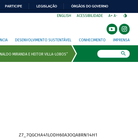
PARTICIPE
LEGISLAÇÃO
ÓRGÃOS DO GOVERNO
⁣
ENGLISH
ACESSIBILIDADE
A+
A-
NCIA
DESENVOLVIMENTO SUSTENTÁVEL
CONHECIMENTO
IMPRENSA
Busca
Z7_7QGCHA41LODH60A3OQA8RN14H1