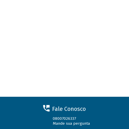
Fale Conosco
08007026337
Mande sua pergunta