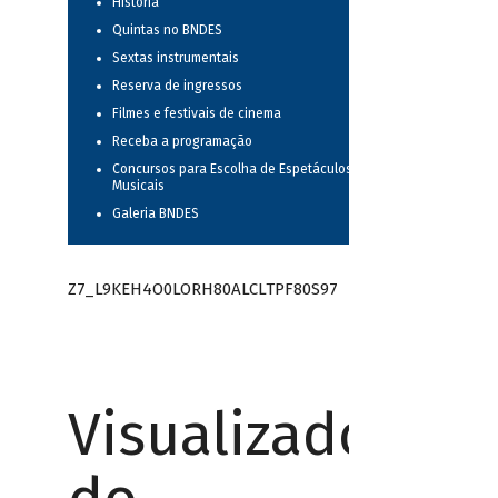
História
Quintas no BNDES
Sextas instrumentais
Reserva de ingressos
Filmes e festivais de cinema
Receba a programação
Concursos para Escolha de Espetáculos
Musicais
Galeria BNDES
Z7_L9KEH4O0LORH80ALCLTPF80S97
Visualizador