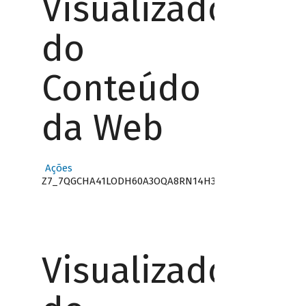
Visualizador
do
Conteúdo
da Web
Ações
Z7_7QGCHA41LODH60A3OQA8RN14H3
Visualizador