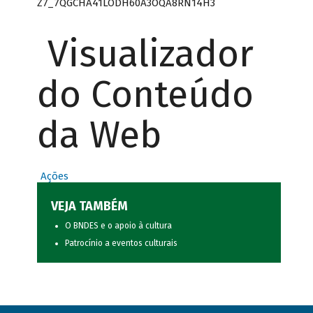
Z7_7QGCHA41LODH60A3OQA8RN14H3
Visualizador
do Conteúdo
da Web
Ações
VEJA TAMBÉM
O BNDES e o apoio à cultura
Patrocínio a eventos culturais