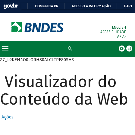
COMUNICA BR
ACESSO À INFORMAÇÃO
PARTI
ENGLISH
ACESSIBILIDADE
A+
A-
Busca
Z7_L9KEH4O0LORH80ALCLTPF80SH3
Visualizador do
Conteúdo da Web
Ações