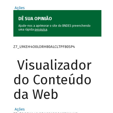
Ações
DÊ SUA OPINIÃO
Ajude-nos a aprimorar o site do BNDES preenchendo
uma rápida
pesquisa
.
Z7_L9KEH4O0LORH80ALCLTPF80SP4
Visualizador
do Conteúdo
da Web
Ações