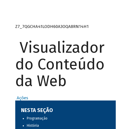
Z7_7QGCHA41LODH60A3OQA8RN14H1
Visualizador
do Conteúdo
da Web
Ações
NESTA SEÇÃO
Programação
História