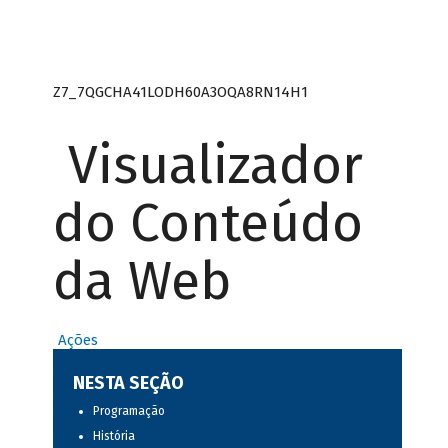
Z7_7QGCHA41LODH60A3OQA8RN14H1
Visualizador
do Conteúdo
da Web
Ações
NESTA SEÇÃO
Programação
História