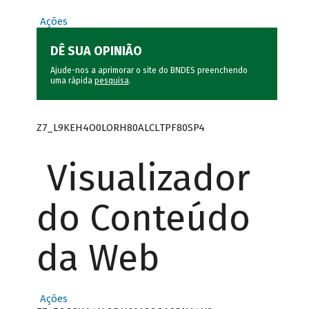
Ações
DÊ SUA OPINIÃO
Ajude-nos a aprimorar o site do BNDES preenchendo
uma rápida
pesquisa
.
Z7_L9KEH4O0LORH80ALCLTPF80SP4
Visualizador
do Conteúdo
da Web
Ações