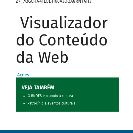
Z7_7QGCHA41LODH60A3OQA8RN14H3
Visualizador
do Conteúdo
da Web
Ações
VEJA TAMBÉM
O BNDES e o apoio à cultura
Patrocínio a eventos culturais