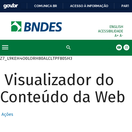
COMUNICA BR
ACESSO À INFORMAÇÃO
PARTI
ENGLISH
ACESSIBILIDADE
A+
A-
Busca
Z7_L9KEH4O0LORH80ALCLTPF80SH3
Visualizador do
Conteúdo da Web
Ações