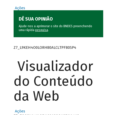
Ações
DÊ SUA OPINIÃO
Ajude-nos a aprimorar o site do BNDES preenchendo
uma rápida
pesquisa
.
Z7_L9KEH4O0LORH80ALCLTPF80SP4
Visualizador
do Conteúdo
da Web
Ações