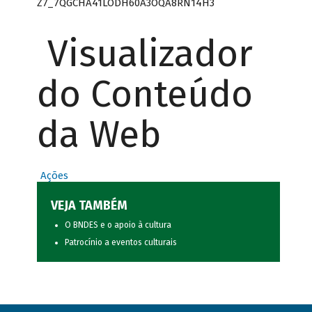
Z7_7QGCHA41LODH60A3OQA8RN14H3
Visualizador
do Conteúdo
da Web
Ações
VEJA TAMBÉM
O BNDES e o apoio à cultura
Patrocínio a eventos culturais