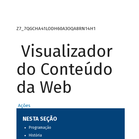
Z7_7QGCHA41LODH60A3OQA8RN14H1
Visualizador
do Conteúdo
da Web
Ações
NESTA SEÇÃO
Programação
História