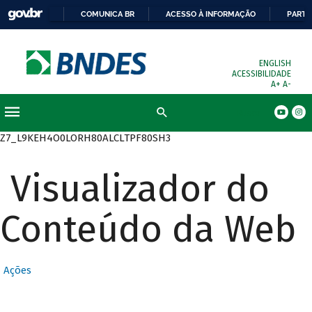
COMUNICA BR
ACESSO À INFORMAÇÃO
PARTI
ENGLISH
ACESSIBILIDADE
A+
A-
Busca
Z7_L9KEH4O0LORH80ALCLTPF80SH3
Visualizador do
Conteúdo da Web
Ações