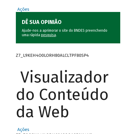
Ações
DÊ SUA OPINIÃO
Ajude-nos a aprimorar o site do BNDES preenchendo
uma rápida
pesquisa
.
Z7_L9KEH4O0LORH80ALCLTPF80SP4
Visualizador
do Conteúdo
da Web
Ações