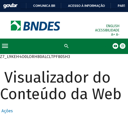
COMUNICA BR
ACESSO À INFORMAÇÃO
PARTI
ENGLISH
ACESSIBILIDADE
A+
A-
Busca
Z7_L9KEH4O0LORH80ALCLTPF80SH3
Visualizador do
Conteúdo da Web
Ações