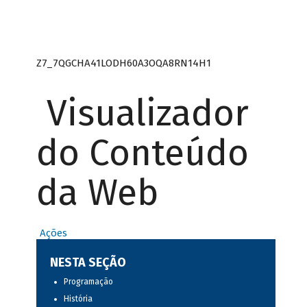
Z7_7QGCHA41LODH60A3OQA8RN14H1
Visualizador
do Conteúdo
da Web
Ações
NESTA SEÇÃO
Programação
História