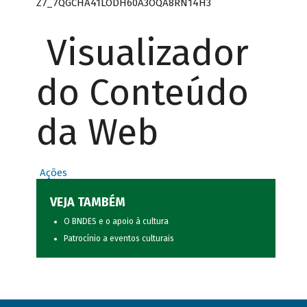
Z7_7QGCHA41LODH60A3OQA8RN14H3
Visualizador
do Conteúdo
da Web
Ações
VEJA TAMBÉM
O BNDES e o apoio à cultura
Patrocínio a eventos culturais