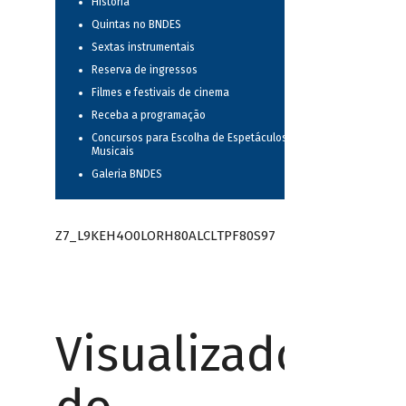
História
Quintas no BNDES
Sextas instrumentais
Reserva de ingressos
Filmes e festivais de cinema
Receba a programação
Concursos para Escolha de Espetáculos
Musicais
Galeria BNDES
Z7_L9KEH4O0LORH80ALCLTPF80S97
Visualizador