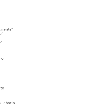
lamente”
o”
o”
do”
nto
do Caboclo