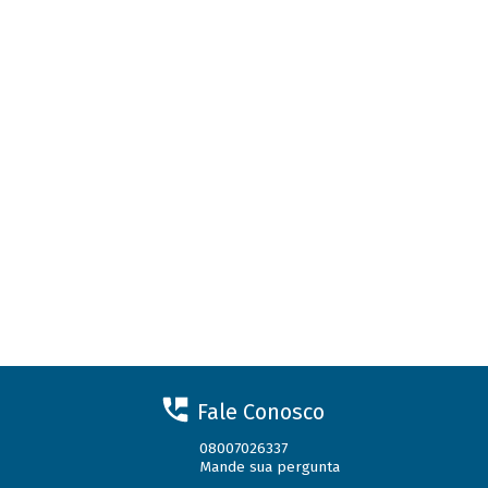
Fale Conosco
08007026337
Mande sua pergunta