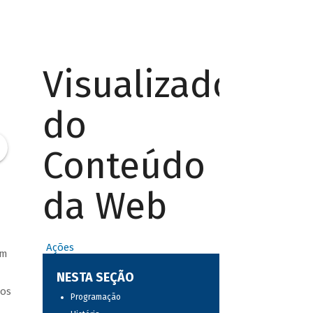
Visualizador
do
Conteúdo
da Web
Ações
am
NESTA SEÇÃO
ros
Programação