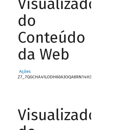
Visualizador
do
Conteúdo
da Web
Ações
Z7_7QGCHA41LODH60A3OQA8RN14H3
Visualizador