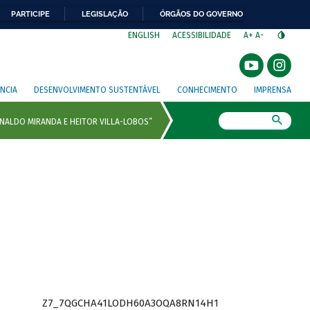
PARTICIPE
LEGISLAÇÃO
ÓRGÃOS DO GOVERNO
⁣
ENGLISH
ACESSIBILIDADE
A+
A-
NCIA
DESENVOLVIMENTO SUSTENTÁVEL
CONHECIMENTO
IMPRENSA
Busca
Z7_7QGCHA41LODH60A3OQA8RN14H1