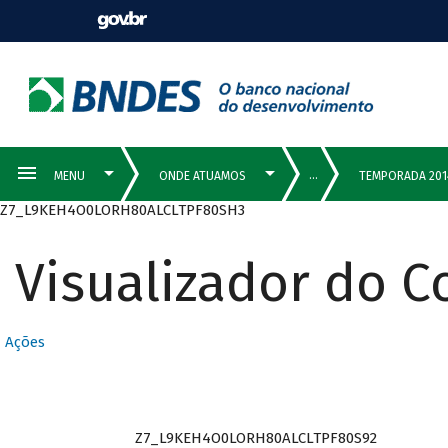
Z7_L9KEH4O0LORH80ALCLTPF80SH3
Visualizador do 
Ações
Z7_L9KEH4O0LORH80ALCLTPF80S92