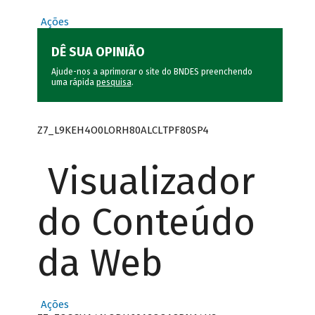
Ações
DÊ SUA OPINIÃO
Ajude-nos a aprimorar o site do BNDES preenchendo
uma rápida
pesquisa
.
Z7_L9KEH4O0LORH80ALCLTPF80SP4
Visualizador
do Conteúdo
da Web
Ações