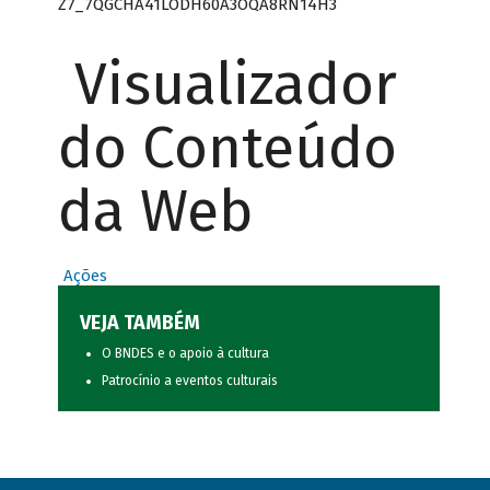
Z7_7QGCHA41LODH60A3OQA8RN14H3
Visualizador
do Conteúdo
da Web
Ações
VEJA TAMBÉM
O BNDES e o apoio à cultura
Patrocínio a eventos culturais