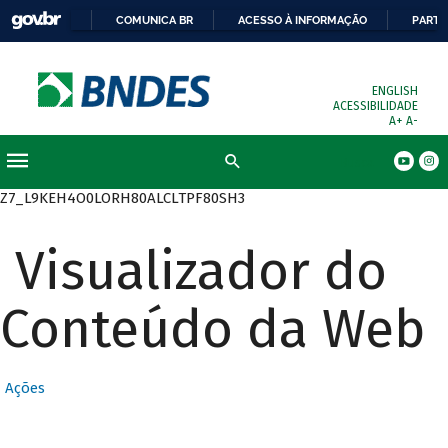
COMUNICA BR
ACESSO À INFORMAÇÃO
PARTI
ENGLISH
ACESSIBILIDADE
A+
A-
Busca
Z7_L9KEH4O0LORH80ALCLTPF80SH3
Visualizador do
Conteúdo da Web
Ações