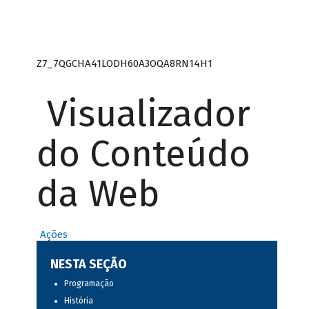
Z7_7QGCHA41LODH60A3OQA8RN14H1
Visualizador
do Conteúdo
da Web
Ações
NESTA SEÇÃO
Programação
História