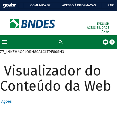
COMUNICA BR
ACESSO À INFORMAÇÃO
PARTI
ENGLISH
ACESSIBILIDADE
A+
A-
Busca
Z7_L9KEH4O0LORH80ALCLTPF80SH3
Visualizador do
Conteúdo da Web
Ações