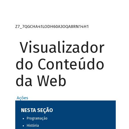
Z7_7QGCHA41LODH60A3OQA8RN14H1
Visualizador
do Conteúdo
da Web
Ações
NESTA SEÇÃO
Programação
História