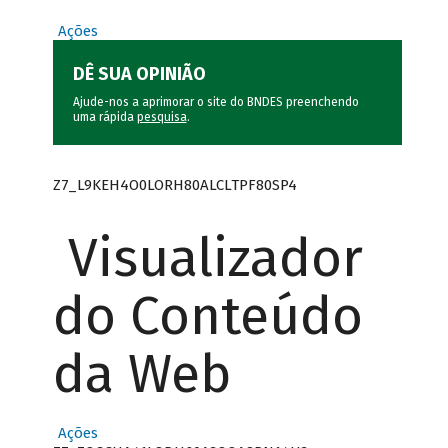
Ações
DÊ SUA OPINIÃO
Ajude-nos a aprimorar o site do BNDES preenchendo
uma rápida
pesquisa
.
Z7_L9KEH4O0LORH80ALCLTPF80SP4
Visualizador
do Conteúdo
da Web
Ações