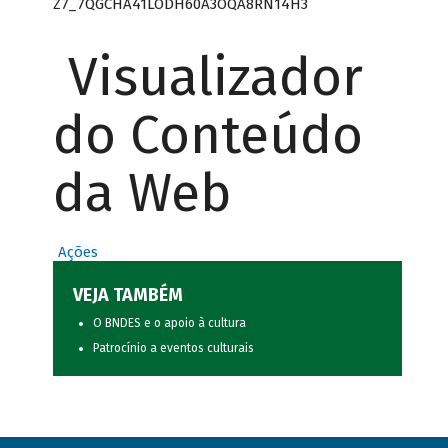
Z7_7QGCHA41LODH60A3OQA8RN14H3
Visualizador
do Conteúdo
da Web
Ações
VEJA TAMBÉM
O BNDES e o apoio à cultura
Patrocínio a eventos culturais