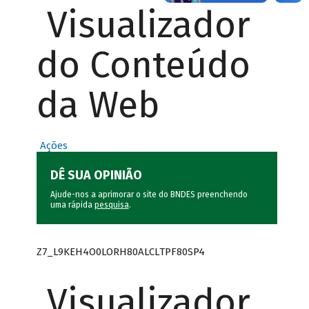
Visualizador
do Conteúdo
da Web
Ações
DÊ SUA OPINIÃO
Ajude-nos a aprimorar o site do BNDES preenchendo
uma rápida
pesquisa
.
Z7_L9KEH4O0LORH80ALCLTPF80SP4
Visualizador