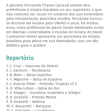
A pianista Fernanda Chaves Canaud sempre deu
preferência à música brasileira no seu repertório, o que
não costuma ser usual no universo dos que enveredam
pela interpretação pianística erudita. Fernanda tornou-
se doutora em música pela UNIRIO e atua, há muitos
anos, como professora de piano, tendo ministrado aulas
em diversas universidades e escolas de música do Brasil.
O presente recital apresenta um panorama da música
brasileira para piano em sua diversidade, com um viés
didático para o público.
Repertório
1. C. Cruz – Gravuras de Debret
2. C. Santoro – Paulistana
3. B. Neto – Valsa Capricho
4. F. Mignone – Valsa de Esquina
5. C. Guerra-Peixe – Prelúdio Tropical nº 3
6. H. Villa-Lobos – Valsa da Dor
7. E. Krieger – Sonatina: moderato e allegro
8. R. Gnatalli – Prenda Minha
9. R. Gnatalli – Vaidosa
10. E. Nazareth – Batuque
11. C. Gonzaga – Lua Branca