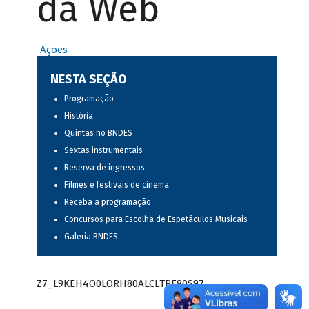
da Web
Ações
NESTA SEÇÃO
Programação
História
Quintas no BNDES
Sextas instrumentais
Reserva de ingressos
Filmes e festivais de cinema
Receba a programação
Concursos para Escolha de Espetáculos Musicais
Galeria BNDES
Z7_L9KEH4O0LORH80ALCLTPF80S97