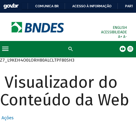
COMUNICA BR
ACESSO À INFORMAÇÃO
PARTI
ENGLISH
ACESSIBILIDADE
A+
A-
Busca
Z7_L9KEH4O0LORH80ALCLTPF80SH3
Visualizador do
Conteúdo da Web
Ações