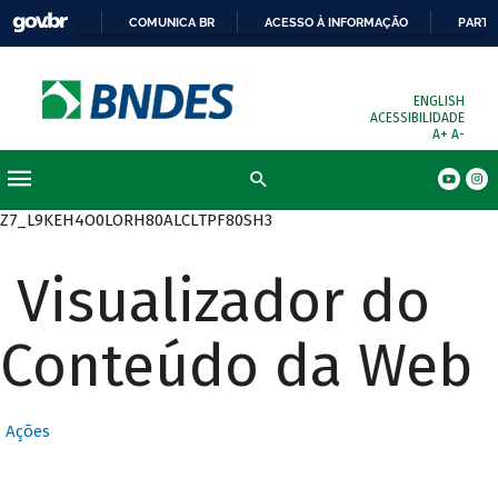
COMUNICA BR
ACESSO À INFORMAÇÃO
PARTI
ENGLISH
ACESSIBILIDADE
A+
A-
Busca
Z7_L9KEH4O0LORH80ALCLTPF80SH3
Visualizador do
Conteúdo da Web
Ações