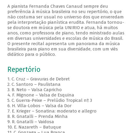
A pianista Fernanda Chaves Canaud sempre deu
preferência à música brasileira no seu repertório, o que
não costuma ser usual no universo dos que enveredam
pela interpretação pianística erudita. Fernanda tornou-
se doutora em música pela UNIRIO e atua, há muitos
anos, como professora de piano, tendo ministrado aulas
em diversas universidades e escolas de música do Brasil.
O presente recital apresenta um panorama da música
brasileira para piano em sua diversidade, com um viés
didático para o público.
Repertório
1. C. Cruz – Gravuras de Debret
2. C. Santoro – Paulistana
3. B. Neto – Valsa Capricho
4. F. Mignone – Valsa de Esquina
5. C. Guerra-Peixe – Prelúdio Tropical nº 3
6. H. Villa-Lobos – Valsa da Dor
7. E. Krieger – Sonatina: moderato e allegro
8. R. Gnatalli – Prenda Minha
9. R. Gnatalli – Vaidosa
10. E. Nazareth – Batuque
11. C. Gonzaga – Lua Branca