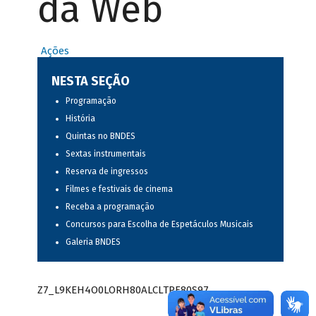
da Web
Ações
NESTA SEÇÃO
Programação
História
Quintas no BNDES
Sextas instrumentais
Reserva de ingressos
Filmes e festivais de cinema
Receba a programação
Concursos para Escolha de Espetáculos Musicais
Galeria BNDES
Z7_L9KEH4O0LORH80ALCLTPF80S97