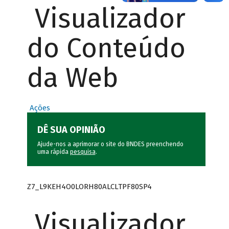
Visualizador
do Conteúdo
da Web
Ações
DÊ SUA OPINIÃO
Ajude-nos a aprimorar o site do BNDES preenchendo
uma rápida
pesquisa
.
Z7_L9KEH4O0LORH80ALCLTPF80SP4
Visualizador