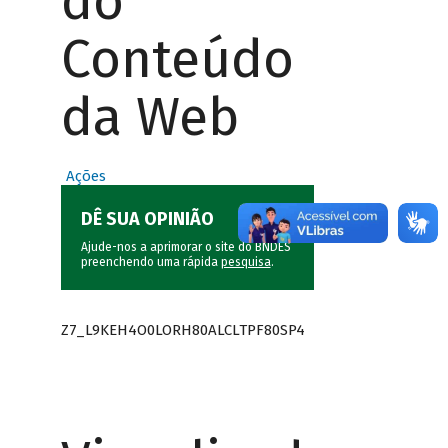
do
Conteúdo
da Web
Ações
DÊ SUA OPINIÃO
Ajude-nos a aprimorar o site do BNDES
preenchendo uma rápida
pesquisa
.
Z7_L9KEH4O0LORH80ALCLTPF80SP4