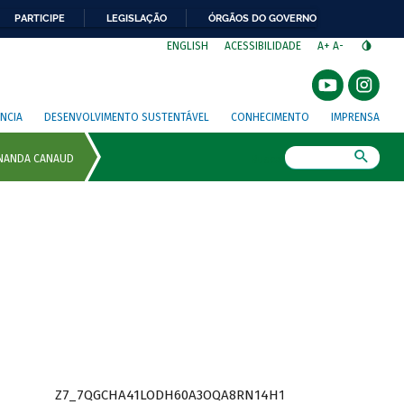
PARTICIPE
LEGISLAÇÃO
ÓRGÃOS DO GOVERNO
⁣
ENGLISH
ACESSIBILIDADE
A+
A-
NCIA
DESENVOLVIMENTO SUSTENTÁVEL
CONHECIMENTO
IMPRENSA
Busca
Z7_7QGCHA41LODH60A3OQA8RN14H1