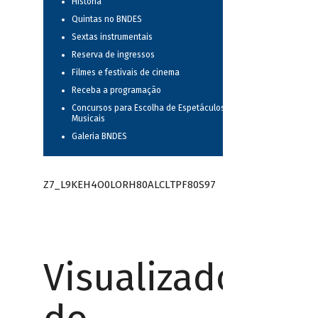
História
Quintas no BNDES
Sextas instrumentais
Reserva de ingressos
Filmes e festivais de cinema
Receba a programação
Concursos para Escolha de Espetáculos
Musicais
Galeria BNDES
Z7_L9KEH4O0LORH80ALCLTPF80S97
Visualizador