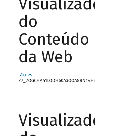
Visualizador
do
Conteúdo
da Web
Ações
Z7_7QGCHA41LODH60A3OQA8RN14H3
Visualizador