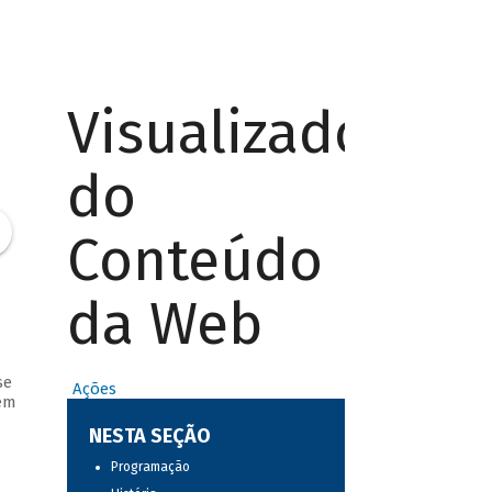
Visualizador
do
Conteúdo
da Web
se
Ações
em
NESTA SEÇÃO
Programação