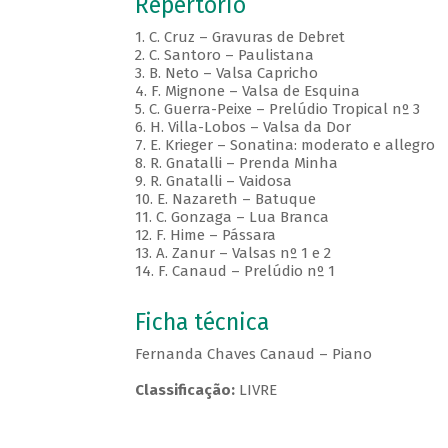
Repertório
1. C. Cruz – Gravuras de Debret
2. C. Santoro – Paulistana
3. B. Neto – Valsa Capricho
4. F. Mignone – Valsa de Esquina
5. C. Guerra-Peixe – Prelúdio Tropical nº 3
6. H. Villa-Lobos – Valsa da Dor
7. E. Krieger – Sonatina: moderato e allegro
8. R. Gnatalli – Prenda Minha
9. R. Gnatalli – Vaidosa
10. E. Nazareth – Batuque
11. C. Gonzaga – Lua Branca
12. F. Hime – Pássara
13. A. Zanur – Valsas nº 1 e 2
14. F. Canaud – Prelúdio nº 1
Ficha técnica
Fernanda Chaves Canaud – Piano
Classificação:
LIVRE