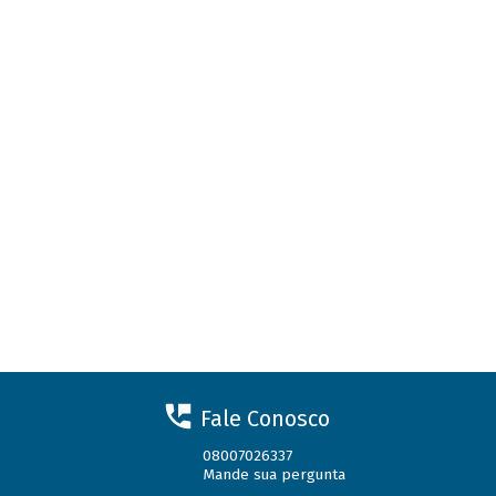
Fale Conosco
08007026337
Mande sua pergunta