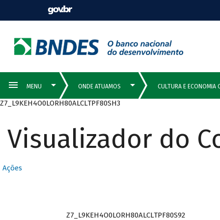
Z7_L9KEH4O0LORH80ALCLTPF80SH3
Visualizador do 
Ações
Z7_L9KEH4O0LORH80ALCLTPF80S92