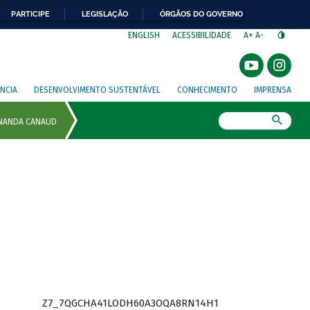
PARTICIPE
LEGISLAÇÃO
ÓRGÃOS DO GOVERNO
⁣
ENGLISH
ACESSIBILIDADE
A+
A-
NCIA
DESENVOLVIMENTO SUSTENTÁVEL
CONHECIMENTO
IMPRENSA
Busca
Z7_7QGCHA41LODH60A3OQA8RN14H1