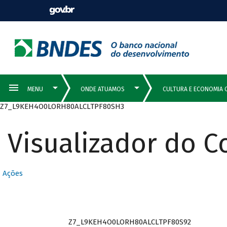
Z7_L9KEH4O0LORH80ALCLTPF80SH3
Visualizador do 
Ações
Z7_L9KEH4O0LORH80ALCLTPF80S92