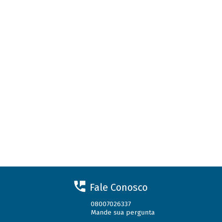
Fale Conosco
08007026337
Mande sua pergunta