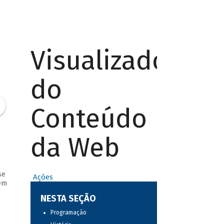
Visualizador
do
Conteúdo
da Web
se
Ações
em
NESTA SEÇÃO
Programação