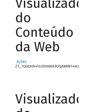
Visualizador
do
Conteúdo
da Web
Ações
Z7_7QGCHA41LODH60A3OQA8RN14H3
Visualizador