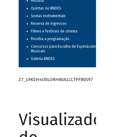
História
Quintas no BNDES
Sextas instrumentais
Reserva de ingressos
Filmes e festivais de cinema
Receba a programação
Concursos para Escolha de Espetáculos
Musicais
Galeria BNDES
Z7_L9KEH4O0LORH80ALCLTPF80S97
Visualizador