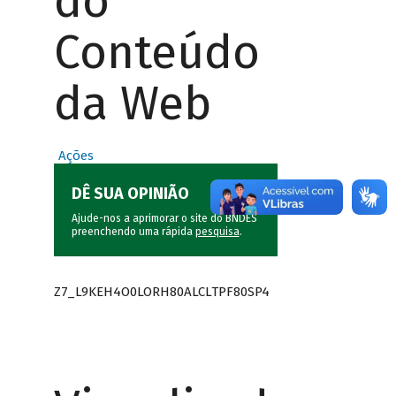
do
Conteúdo
da Web
Ações
DÊ SUA OPINIÃO
Ajude-nos a aprimorar o site do BNDES
preenchendo uma rápida
pesquisa
.
Z7_L9KEH4O0LORH80ALCLTPF80SP4