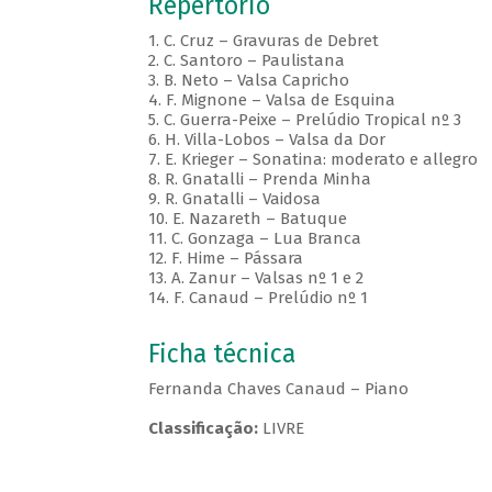
Repertório
1. C. Cruz – Gravuras de Debret
2. C. Santoro – Paulistana
3. B. Neto – Valsa Capricho
4. F. Mignone – Valsa de Esquina
5. C. Guerra-Peixe – Prelúdio Tropical nº 3
6. H. Villa-Lobos – Valsa da Dor
7. E. Krieger – Sonatina: moderato e allegro
8. R. Gnatalli – Prenda Minha
9. R. Gnatalli – Vaidosa
10. E. Nazareth – Batuque
11. C. Gonzaga – Lua Branca
12. F. Hime – Pássara
13. A. Zanur – Valsas nº 1 e 2
14. F. Canaud – Prelúdio nº 1
Ficha técnica
Fernanda Chaves Canaud – Piano
Classificação:
LIVRE