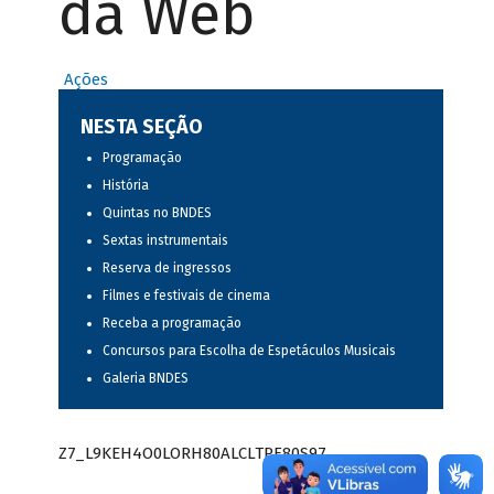
da Web
Ações
NESTA SEÇÃO
Programação
História
Quintas no BNDES
Sextas instrumentais
Reserva de ingressos
Filmes e festivais de cinema
Receba a programação
Concursos para Escolha de Espetáculos Musicais
Galeria BNDES
Z7_L9KEH4O0LORH80ALCLTPF80S97