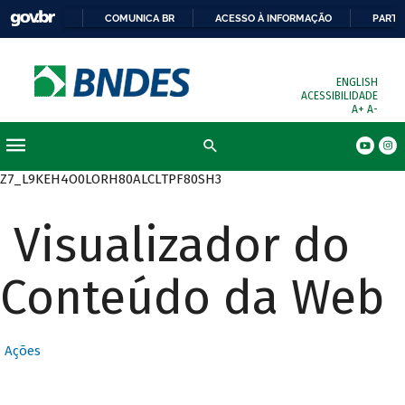
COMUNICA BR
ACESSO À INFORMAÇÃO
PARTI
ENGLISH
ACESSIBILIDADE
A+
A-
Busca
Z7_L9KEH4O0LORH80ALCLTPF80SH3
Visualizador do
Conteúdo da Web
Ações