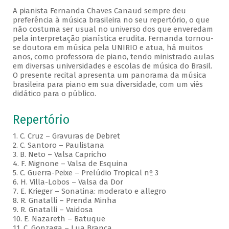
A pianista Fernanda Chaves Canaud sempre deu
preferência à música brasileira no seu repertório, o que
não costuma ser usual no universo dos que enveredam
pela interpretação pianística erudita. Fernanda tornou-
se doutora em música pela UNIRIO e atua, há muitos
anos, como professora de piano, tendo ministrado aulas
em diversas universidades e escolas de música do Brasil.
O presente recital apresenta um panorama da música
brasileira para piano em sua diversidade, com um viés
didático para o público.
Repertório
1. C. Cruz – Gravuras de Debret
2. C. Santoro – Paulistana
3. B. Neto – Valsa Capricho
4. F. Mignone – Valsa de Esquina
5. C. Guerra-Peixe – Prelúdio Tropical nº 3
6. H. Villa-Lobos – Valsa da Dor
7. E. Krieger – Sonatina: moderato e allegro
8. R. Gnatalli – Prenda Minha
9. R. Gnatalli – Vaidosa
10. E. Nazareth – Batuque
11. C. Gonzaga – Lua Branca