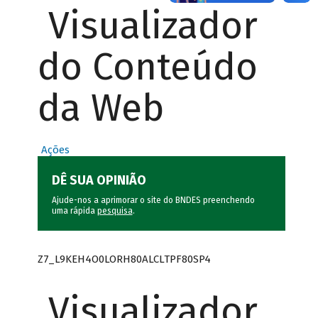
Visualizador
do Conteúdo
da Web
Ações
DÊ SUA OPINIÃO
Ajude-nos a aprimorar o site do BNDES preenchendo
uma rápida
pesquisa
.
Z7_L9KEH4O0LORH80ALCLTPF80SP4
Visualizador