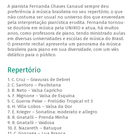
A pianista Fernanda Chaves Canaud sempre deu
preferência à música brasileira no seu repertório, o que
não costuma ser usual no universo dos que enveredam
pela interpretação pianística erudita. Fernanda tornou-
se doutora em música pela UNIRIO e atua, há muitos
anos, como professora de piano, tendo ministrado aulas
em diversas universidades e escolas de música do Brasil.
O presente recital apresenta um panorama da música
brasileira para piano em sua diversidade, com um viés
didático para o público.
Repertório
1. C. Cruz – Gravuras de Debret
2. C. Santoro – Paulistana
3. B. Neto – Valsa Capricho
4. F. Mignone – Valsa de Esquina
5. C. Guerra-Peixe – Prelúdio Tropical nº 3
6. H. Villa-Lobos – Valsa da Dor
7. E. Krieger – Sonatina: moderato e allegro
8. R. Gnatalli – Prenda Minha
9. R. Gnatalli – Vaidosa
10. E. Nazareth – Batuque
11. C. Gonzaga – Lua Branca