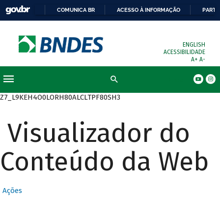
COMUNICA BR
ACESSO À INFORMAÇÃO
PARTI
ENGLISH
ACESSIBILIDADE
A+
A-
Busca
Z7_L9KEH4O0LORH80ALCLTPF80SH3
Visualizador do
Conteúdo da Web
Ações