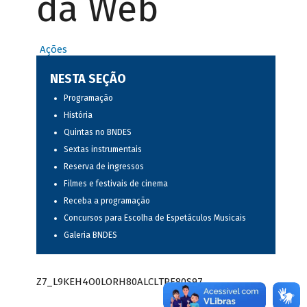
da Web
Ações
NESTA SEÇÃO
Programação
História
Quintas no BNDES
Sextas instrumentais
Reserva de ingressos
Filmes e festivais de cinema
Receba a programação
Concursos para Escolha de Espetáculos Musicais
Galeria BNDES
Z7_L9KEH4O0LORH80ALCLTPF80S97