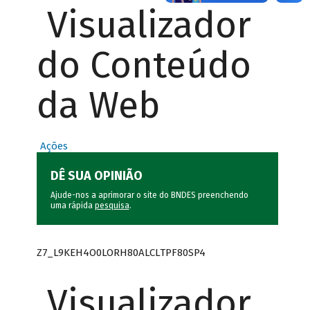
Visualizador
do Conteúdo
da Web
Ações
DÊ SUA OPINIÃO
Ajude-nos a aprimorar o site do BNDES preenchendo
uma rápida
pesquisa
.
Z7_L9KEH4O0LORH80ALCLTPF80SP4
Visualizador