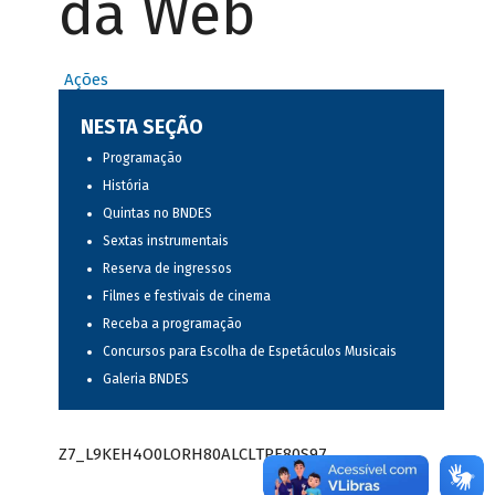
da Web
Ações
NESTA SEÇÃO
Programação
História
Quintas no BNDES
Sextas instrumentais
Reserva de ingressos
Filmes e festivais de cinema
Receba a programação
Concursos para Escolha de Espetáculos Musicais
Galeria BNDES
Z7_L9KEH4O0LORH80ALCLTPF80S97