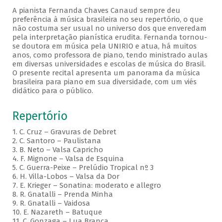
A pianista Fernanda Chaves Canaud sempre deu
preferência à música brasileira no seu repertório, o que
não costuma ser usual no universo dos que enveredam
pela interpretação pianística erudita. Fernanda tornou-
se doutora em música pela UNIRIO e atua, há muitos
anos, como professora de piano, tendo ministrado aulas
em diversas universidades e escolas de música do Brasil.
O presente recital apresenta um panorama da música
brasileira para piano em sua diversidade, com um viés
didático para o público.
Repertório
1. C. Cruz – Gravuras de Debret
2. C. Santoro – Paulistana
3. B. Neto – Valsa Capricho
4. F. Mignone – Valsa de Esquina
5. C. Guerra-Peixe – Prelúdio Tropical nº 3
6. H. Villa-Lobos – Valsa da Dor
7. E. Krieger – Sonatina: moderato e allegro
8. R. Gnatalli – Prenda Minha
9. R. Gnatalli – Vaidosa
10. E. Nazareth – Batuque
11. C. Gonzaga – Lua Branca