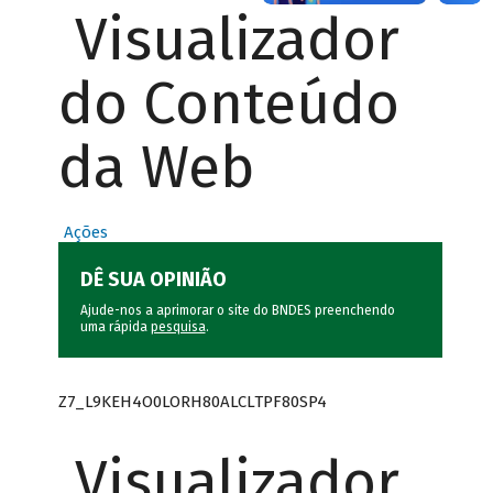
Visualizador
do Conteúdo
da Web
Ações
DÊ SUA OPINIÃO
Ajude-nos a aprimorar o site do BNDES preenchendo
uma rápida
pesquisa
.
Z7_L9KEH4O0LORH80ALCLTPF80SP4
Visualizador