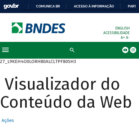
COMUNICA BR
ACESSO À INFORMAÇÃO
PARTI
ENGLISH
ACESSIBILIDADE
A+
A-
Busca
Z7_L9KEH4O0LORH80ALCLTPF80SH3
Visualizador do
Conteúdo da Web
Ações