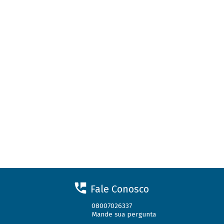
Fale Conosco
08007026337
Mande sua pergunta