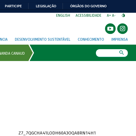
PARTICIPE
LEGISLAÇÃO
ÓRGÃOS DO GOVERNO
⁣
ENGLISH
ACESSIBILIDADE
A+
A-
NCIA
DESENVOLVIMENTO SUSTENTÁVEL
CONHECIMENTO
IMPRENSA
Busca
Z7_7QGCHA41LODH60A3OQA8RN14H1