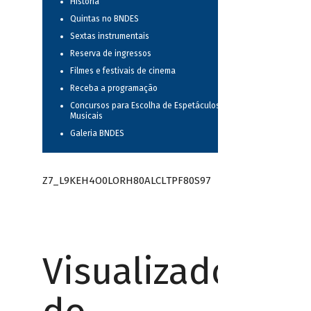
História
Quintas no BNDES
Sextas instrumentais
Reserva de ingressos
Filmes e festivais de cinema
Receba a programação
Concursos para Escolha de Espetáculos
Musicais
Galeria BNDES
Z7_L9KEH4O0LORH80ALCLTPF80S97
Visualizador