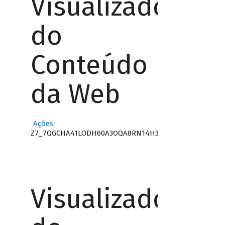
Visualizador
do
Conteúdo
da Web
Ações
Z7_7QGCHA41LODH60A3OQA8RN14H3
Visualizador