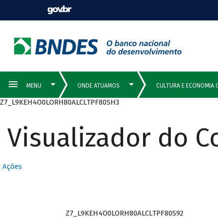
Z7_L9KEH4O0LORH80ALCLTPF80SH3
Visualizador do 
Ações
Z7_L9KEH4O0LORH80ALCLTPF80S92