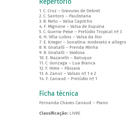
Repertório
1. C. Cruz – Gravuras de Debret
2. C. Santoro – Paulistana
3. B. Neto – Valsa Capricho
4. F. Mignone – Valsa de Esquina
5. C. Guerra-Peixe – Prelúdio Tropical nº 3
6. H. Villa-Lobos – Valsa da Dor
7. E. Krieger – Sonatina: moderato e allegro
8. R. Gnatalli – Prenda Minha
9. R. Gnatalli – Vaidosa
10. E. Nazareth – Batuque
11. C. Gonzaga – Lua Branca
12. F. Hime – Pássara
13. A. Zanur – Valsas nº 1 e 2
14. F. Canaud – Prelúdio nº 1
Ficha técnica
Fernanda Chaves Canaud – Piano
Classificação:
LIVRE