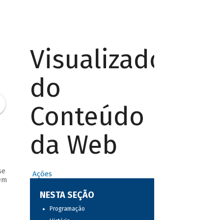
Visualizador
do
Conteúdo
da Web
se
Ações
em
NESTA SEÇÃO
Programação