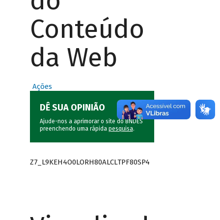
do
Conteúdo
da Web
Ações
DÊ SUA OPINIÃO
Ajude-nos a aprimorar o site do BNDES
preenchendo uma rápida
pesquisa
.
Z7_L9KEH4O0LORH80ALCLTPF80SP4