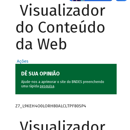
Visualizador
do Conteúdo
da Web
Ações
DÊ SUA OPINIÃO
Ajude-nos a aprimorar o site do BNDES preenchendo
uma rápida
pesquisa
.
Z7_L9KEH4O0LORH80ALCLTPF80SP4
Visualizador