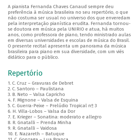
A pianista Fernanda Chaves Canaud sempre deu
preferência à música brasileira no seu repertório, o que
não costuma ser usual no universo dos que enveredam
pela interpretação pianística erudita. Fernanda tornou-
se doutora em música pela UNIRIO e atua, há muitos
anos, como professora de piano, tendo ministrado aulas
em diversas universidades e escolas de música do Brasil.
O presente recital apresenta um panorama da música
brasileira para piano em sua diversidade, com um viés
didático para o público.
Repertório
1. C. Cruz – Gravuras de Debret
2. C. Santoro – Paulistana
3. B. Neto – Valsa Capricho
4. F. Mignone – Valsa de Esquina
5. C. Guerra-Peixe – Prelúdio Tropical nº 3
6. H. Villa-Lobos – Valsa da Dor
7. E. Krieger – Sonatina: moderato e allegro
8. R. Gnatalli – Prenda Minha
9. R. Gnatalli – Vaidosa
10. E. Nazareth – Batuque
11. C. Gonzaga – Lua Branca