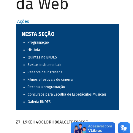
da Web
Ações
NESTA SEÇÃO
Programação
História
Quintas no BNDES
Sextas instrumentais
Reserva de ingressos
Filmes e festivais de cinema
Receba a programação
Concursos para Escolha de Espetáculos Musicais
Galeria BNDES
Z7_L9KEH4O0LORH80ALCLTPF80S97