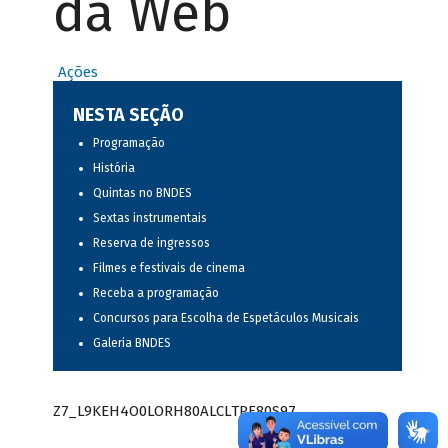
da Web
Ações
NESTA SEÇÃO
Programação
História
Quintas no BNDES
Sextas instrumentais
Reserva de ingressos
Filmes e festivais de cinema
Receba a programação
Concursos para Escolha de Espetáculos Musicais
Galeria BNDES
Z7_L9KEH4O0LORH80ALCLTPF80S97