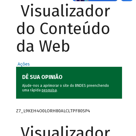
Visualizador
do Conteúdo
da Web
Ações
DÊ SUA OPINIÃO
Ajude-nos a aprimorar o site do BNDES preenchendo
uma rápida
pesquisa
.
Z7_L9KEH4O0LORH80ALCLTPF80SP4
Visualizador