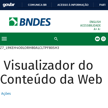
COMUNICA BR
ACESSO À INFORMAÇÃO
PARTI
ENGLISH
ACESSIBILIDADE
A+
A-
Busca
Z7_L9KEH4O0LORH80ALCLTPF80SH3
Visualizador do
Conteúdo da Web
Ações