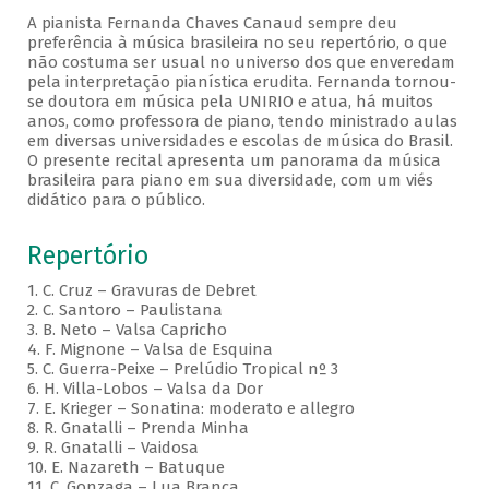
A pianista Fernanda Chaves Canaud sempre deu
preferência à música brasileira no seu repertório, o que
não costuma ser usual no universo dos que enveredam
pela interpretação pianística erudita. Fernanda tornou-
se doutora em música pela UNIRIO e atua, há muitos
anos, como professora de piano, tendo ministrado aulas
em diversas universidades e escolas de música do Brasil.
O presente recital apresenta um panorama da música
brasileira para piano em sua diversidade, com um viés
didático para o público.
Repertório
1. C. Cruz – Gravuras de Debret
2. C. Santoro – Paulistana
3. B. Neto – Valsa Capricho
4. F. Mignone – Valsa de Esquina
5. C. Guerra-Peixe – Prelúdio Tropical nº 3
6. H. Villa-Lobos – Valsa da Dor
7. E. Krieger – Sonatina: moderato e allegro
8. R. Gnatalli – Prenda Minha
9. R. Gnatalli – Vaidosa
10. E. Nazareth – Batuque
11. C. Gonzaga – Lua Branca