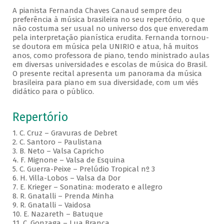
A pianista Fernanda Chaves Canaud sempre deu
preferência à música brasileira no seu repertório, o que
não costuma ser usual no universo dos que enveredam
pela interpretação pianística erudita. Fernanda tornou-
se doutora em música pela UNIRIO e atua, há muitos
anos, como professora de piano, tendo ministrado aulas
em diversas universidades e escolas de música do Brasil.
O presente recital apresenta um panorama da música
brasileira para piano em sua diversidade, com um viés
didático para o público.
Repertório
1. C. Cruz – Gravuras de Debret
2. C. Santoro – Paulistana
3. B. Neto – Valsa Capricho
4. F. Mignone – Valsa de Esquina
5. C. Guerra-Peixe – Prelúdio Tropical nº 3
6. H. Villa-Lobos – Valsa da Dor
7. E. Krieger – Sonatina: moderato e allegro
8. R. Gnatalli – Prenda Minha
9. R. Gnatalli – Vaidosa
10. E. Nazareth – Batuque
11. C. Gonzaga – Lua Branca