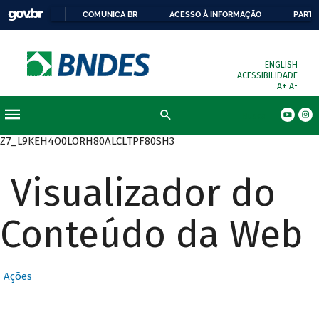
COMUNICA BR
ACESSO À INFORMAÇÃO
PARTI
ENGLISH
ACESSIBILIDADE
A+
A-
Busca
Z7_L9KEH4O0LORH80ALCLTPF80SH3
Visualizador do
Conteúdo da Web
Ações