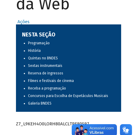
da Web
Ações
NESTA SEÇÃO
Programação
História
Quintas no BNDES
Sextas instrumentais
Reserva de ingressos
Filmes e festivais de cinema
Receba a programação
Concursos para Escolha de Espetáculos Musicais
Galeria BNDES
Z7_L9KEH4O0LORH80ALCLTPF80S97