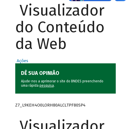
Visualizador
do Conteúdo
da Web
Ações
DÊ SUA OPINIÃO
Ajude-nos a aprimorar o site do BNDES preenchendo
uma rápida
pesquisa
.
Z7_L9KEH4O0LORH80ALCLTPF80SP4
Visualizador