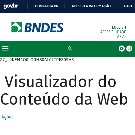
COMUNICA BR
ACESSO À INFORMAÇÃO
PARTI
ENGLISH
ACESSIBILIDADE
A+
A-
Busca
Z7_L9KEH4O0LORH80ALCLTPF80SH3
Visualizador do
Conteúdo da Web
Ações