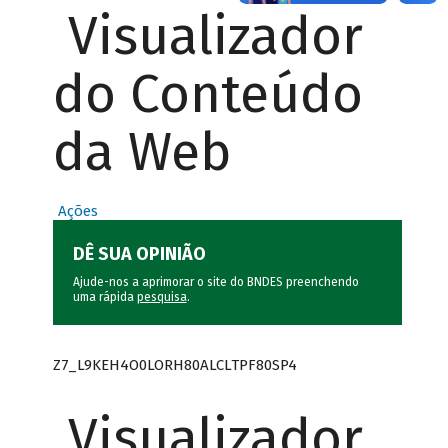
Visualizador
do Conteúdo
da Web
Ações
DÊ SUA OPINIÃO
Ajude-nos a aprimorar o site do BNDES preenchendo
uma rápida
pesquisa
.
Z7_L9KEH4O0LORH80ALCLTPF80SP4
Visualizador