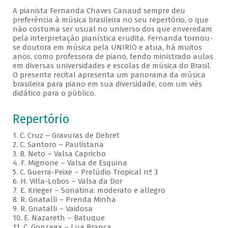
A pianista Fernanda Chaves Canaud sempre deu
preferência à música brasileira no seu repertório, o que
não costuma ser usual no universo dos que enveredam
pela interpretação pianística erudita. Fernanda tornou-
se doutora em música pela UNIRIO e atua, há muitos
anos, como professora de piano, tendo ministrado aulas
em diversas universidades e escolas de música do Brasil.
O presente recital apresenta um panorama da música
brasileira para piano em sua diversidade, com um viés
didático para o público.
Repertório
1. C. Cruz – Gravuras de Debret
2. C. Santoro – Paulistana
3. B. Neto – Valsa Capricho
4. F. Mignone – Valsa de Esquina
5. C. Guerra-Peixe – Prelúdio Tropical nº 3
6. H. Villa-Lobos – Valsa da Dor
7. E. Krieger – Sonatina: moderato e allegro
8. R. Gnatalli – Prenda Minha
9. R. Gnatalli – Vaidosa
10. E. Nazareth – Batuque
11. C. Gonzaga – Lua Branca