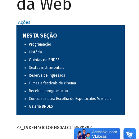
da Web
Ações
NESTA SEÇÃO
Programação
História
Quintas no BNDES
Sextas instrumentais
Reserva de ingressos
Filmes e festivais de cinema
Receba a programação
Concursos para Escolha de Espetáculos Musicais
Galeria BNDES
Z7_L9KEH4O0LORH80ALCLTPF80S97