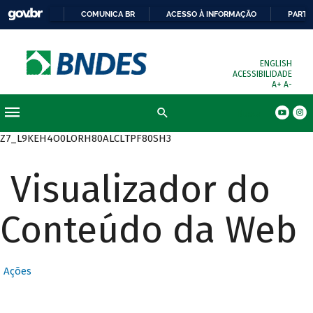
COMUNICA BR
ACESSO À INFORMAÇÃO
PARTI
ENGLISH
ACESSIBILIDADE
A+
A-
Busca
Z7_L9KEH4O0LORH80ALCLTPF80SH3
Visualizador do
Conteúdo da Web
Ações