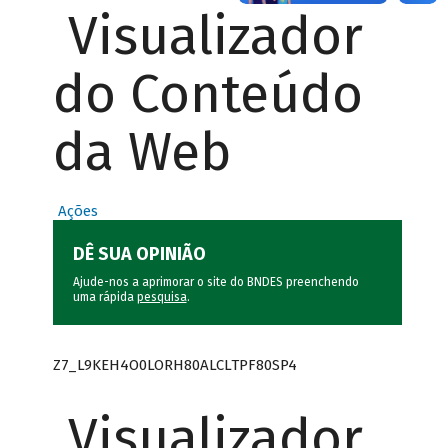
Visualizador
do Conteúdo
da Web
Ações
DÊ SUA OPINIÃO
Ajude-nos a aprimorar o site do BNDES preenchendo
uma rápida
pesquisa
.
Z7_L9KEH4O0LORH80ALCLTPF80SP4
Visualizador