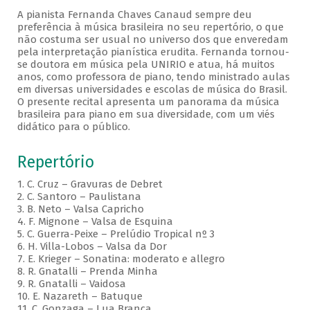
A pianista Fernanda Chaves Canaud sempre deu
preferência à música brasileira no seu repertório, o que
não costuma ser usual no universo dos que enveredam
pela interpretação pianística erudita. Fernanda tornou-
se doutora em música pela UNIRIO e atua, há muitos
anos, como professora de piano, tendo ministrado aulas
em diversas universidades e escolas de música do Brasil.
O presente recital apresenta um panorama da música
brasileira para piano em sua diversidade, com um viés
didático para o público.
Repertório
1. C. Cruz – Gravuras de Debret
2. C. Santoro – Paulistana
3. B. Neto – Valsa Capricho
4. F. Mignone – Valsa de Esquina
5. C. Guerra-Peixe – Prelúdio Tropical nº 3
6. H. Villa-Lobos – Valsa da Dor
7. E. Krieger – Sonatina: moderato e allegro
8. R. Gnatalli – Prenda Minha
9. R. Gnatalli – Vaidosa
10. E. Nazareth – Batuque
11. C. Gonzaga – Lua Branca