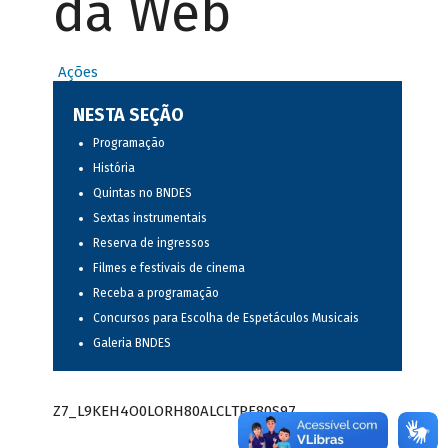
da Web
Ações
NESTA SEÇÃO
Programação
História
Quintas no BNDES
Sextas instrumentais
Reserva de ingressos
Filmes e festivais de cinema
Receba a programação
Concursos para Escolha de Espetáculos Musicais
Galeria BNDES
Z7_L9KEH4O0LORH80ALCLTPF80S97