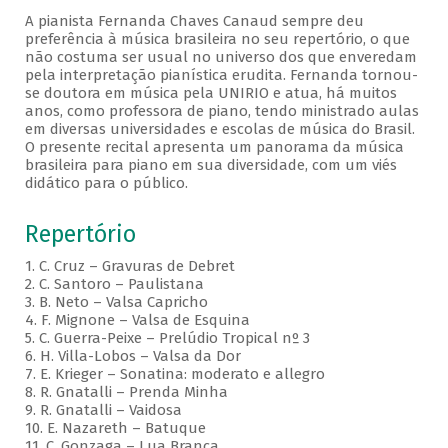
A pianista Fernanda Chaves Canaud sempre deu
preferência à música brasileira no seu repertório, o que
não costuma ser usual no universo dos que enveredam
pela interpretação pianística erudita. Fernanda tornou-
se doutora em música pela UNIRIO e atua, há muitos
anos, como professora de piano, tendo ministrado aulas
em diversas universidades e escolas de música do Brasil.
O presente recital apresenta um panorama da música
brasileira para piano em sua diversidade, com um viés
didático para o público.
Repertório
1. C. Cruz – Gravuras de Debret
2. C. Santoro – Paulistana
3. B. Neto – Valsa Capricho
4. F. Mignone – Valsa de Esquina
5. C. Guerra-Peixe – Prelúdio Tropical nº 3
6. H. Villa-Lobos – Valsa da Dor
7. E. Krieger – Sonatina: moderato e allegro
8. R. Gnatalli – Prenda Minha
9. R. Gnatalli – Vaidosa
10. E. Nazareth – Batuque
11. C. Gonzaga – Lua Branca