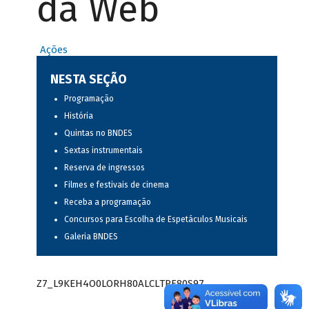
da Web
Ações
NESTA SEÇÃO
Programação
História
Quintas no BNDES
Sextas instrumentais
Reserva de ingressos
Filmes e festivais de cinema
Receba a programação
Concursos para Escolha de Espetáculos Musicais
Galeria BNDES
Z7_L9KEH4O0LORH80ALCLTPF80S97