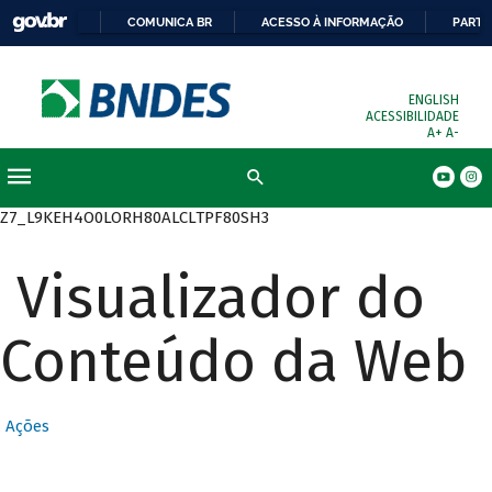
COMUNICA BR
ACESSO À INFORMAÇÃO
PARTI
ENGLISH
ACESSIBILIDADE
A+
A-
Busca
Z7_L9KEH4O0LORH80ALCLTPF80SH3
Visualizador do
Conteúdo da Web
Ações