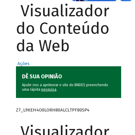
Visualizador
do Conteúdo
da Web
Ações
DÊ SUA OPINIÃO
Ajude-nos a aprimorar o site do BNDES preenchendo
uma rápida
pesquisa
.
Z7_L9KEH4O0LORH80ALCLTPF80SP4
Visualizador