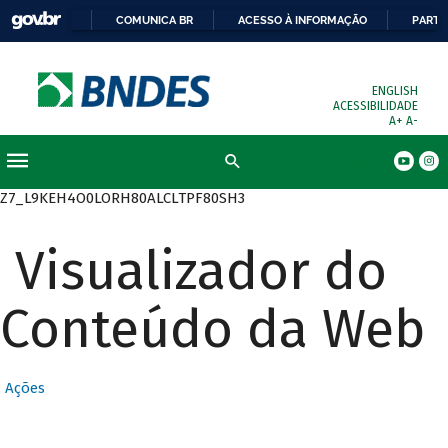
COMUNICA BR
ACESSO À INFORMAÇÃO
PARTI
ENGLISH
ACESSIBILIDADE
A+
A-
Busca
Z7_L9KEH4O0LORH80ALCLTPF80SH3
Visualizador do
Conteúdo da Web
Ações