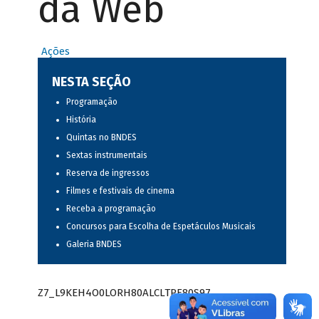
da Web
Ações
NESTA SEÇÃO
Programação
História
Quintas no BNDES
Sextas instrumentais
Reserva de ingressos
Filmes e festivais de cinema
Receba a programação
Concursos para Escolha de Espetáculos Musicais
Galeria BNDES
Z7_L9KEH4O0LORH80ALCLTPF80S97