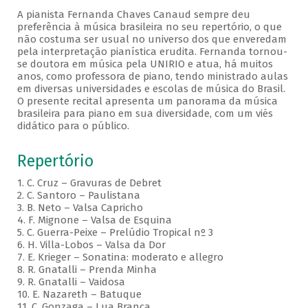
A pianista Fernanda Chaves Canaud sempre deu
preferência à música brasileira no seu repertório, o que
não costuma ser usual no universo dos que enveredam
pela interpretação pianística erudita. Fernanda tornou-
se doutora em música pela UNIRIO e atua, há muitos
anos, como professora de piano, tendo ministrado aulas
em diversas universidades e escolas de música do Brasil.
O presente recital apresenta um panorama da música
brasileira para piano em sua diversidade, com um viés
didático para o público.
Repertório
1. C. Cruz – Gravuras de Debret
2. C. Santoro – Paulistana
3. B. Neto – Valsa Capricho
4. F. Mignone – Valsa de Esquina
5. C. Guerra-Peixe – Prelúdio Tropical nº 3
6. H. Villa-Lobos – Valsa da Dor
7. E. Krieger – Sonatina: moderato e allegro
8. R. Gnatalli – Prenda Minha
9. R. Gnatalli – Vaidosa
10. E. Nazareth – Batuque
11. C. Gonzaga – Lua Branca