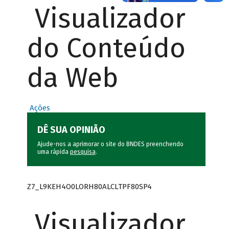
Visualizador
do Conteúdo
da Web
Ações
DÊ SUA OPINIÃO
Ajude-nos a aprimorar o site do BNDES preenchendo
uma rápida
pesquisa
.
Z7_L9KEH4O0LORH80ALCLTPF80SP4
Visualizador