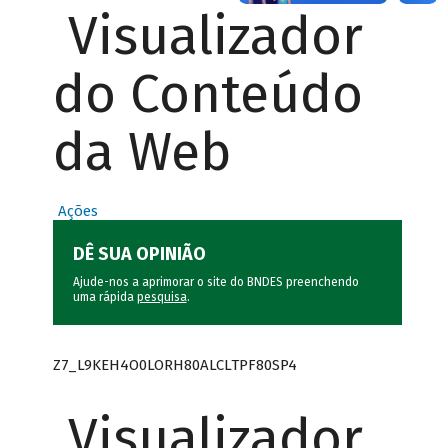
Visualizador
do Conteúdo
da Web
Ações
DÊ SUA OPINIÃO
Ajude-nos a aprimorar o site do BNDES preenchendo
uma rápida
pesquisa
.
Z7_L9KEH4O0LORH80ALCLTPF80SP4
Visualizador