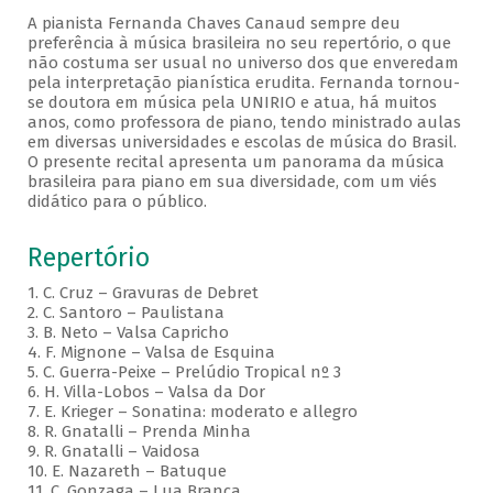
A pianista Fernanda Chaves Canaud sempre deu
preferência à música brasileira no seu repertório, o que
não costuma ser usual no universo dos que enveredam
pela interpretação pianística erudita. Fernanda tornou-
se doutora em música pela UNIRIO e atua, há muitos
anos, como professora de piano, tendo ministrado aulas
em diversas universidades e escolas de música do Brasil.
O presente recital apresenta um panorama da música
brasileira para piano em sua diversidade, com um viés
didático para o público.
Repertório
1. C. Cruz – Gravuras de Debret
2. C. Santoro – Paulistana
3. B. Neto – Valsa Capricho
4. F. Mignone – Valsa de Esquina
5. C. Guerra-Peixe – Prelúdio Tropical nº 3
6. H. Villa-Lobos – Valsa da Dor
7. E. Krieger – Sonatina: moderato e allegro
8. R. Gnatalli – Prenda Minha
9. R. Gnatalli – Vaidosa
10. E. Nazareth – Batuque
11. C. Gonzaga – Lua Branca