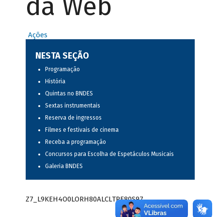
da Web
Ações
NESTA SEÇÃO
Programação
História
Quintas no BNDES
Sextas instrumentais
Reserva de ingressos
Filmes e festivais de cinema
Receba a programação
Concursos para Escolha de Espetáculos Musicais
Galeria BNDES
Z7_L9KEH4O0LORH80ALCLTPF80S97