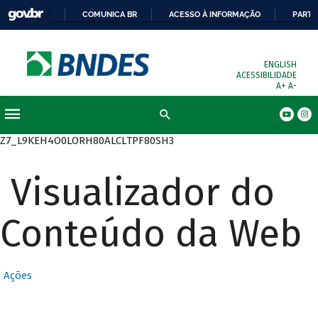
COMUNICA BR
ACESSO À INFORMAÇÃO
PARTI
ENGLISH
ACESSIBILIDADE
A+
A-
Busca
Z7_L9KEH4O0LORH80ALCLTPF80SH3
Visualizador do
Conteúdo da Web
Ações