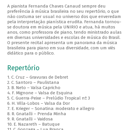
A pianista Fernanda Chaves Canaud sempre deu
preferência à música brasileira no seu repertório, o que
não costuma ser usual no universo dos que enveredam
pela interpretação pianística erudita. Fernanda tornou-
se doutora em música pela UNIRIO e atua, há muitos
anos, como professora de piano, tendo ministrado aulas
em diversas universidades e escolas de música do Brasil.
O presente recital apresenta um panorama da música
brasileira para piano em sua diversidade, com um viés
didático para o público.
Repertório
1. C. Cruz – Gravuras de Debret
2. C. Santoro – Paulistana
3. B. Neto – Valsa Capricho
4. F. Mignone – Valsa de Esquina
5. C. Guerra-Peixe – Prelúdio Tropical nº 3
6. H. Villa-Lobos – Valsa da Dor
7. E. Krieger – Sonatina: moderato e allegro
8. R. Gnatalli – Prenda Minha
9. R. Gnatalli – Vaidosa
10. E. Nazareth – Batuque
11. C. Gonzaga – Lua Branca