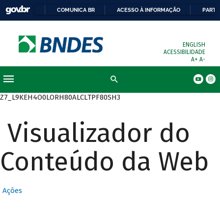
COMUNICA BR
ACESSO À INFORMAÇÃO
PARTI
ENGLISH
ACESSIBILIDADE
A+
A-
Busca
Z7_L9KEH4O0LORH80ALCLTPF80SH3
Visualizador do
Conteúdo da Web
Ações