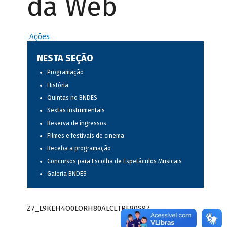
da Web
Ações
NESTA SEÇÃO
Programação
História
Quintas no BNDES
Sextas instrumentais
Reserva de ingressos
Filmes e festivais de cinema
Receba a programação
Concursos para Escolha de Espetáculos Musicais
Galeria BNDES
Z7_L9KEH4O0LORH80ALCLTPF80S97