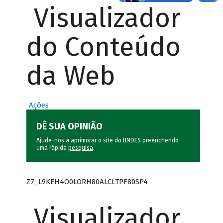
Visualizador
do Conteúdo
da Web
Ações
DÊ SUA OPINIÃO
Ajude-nos a aprimorar o site do BNDES preenchendo
uma rápida
pesquisa
.
Z7_L9KEH4O0LORH80ALCLTPF80SP4
Visualizador