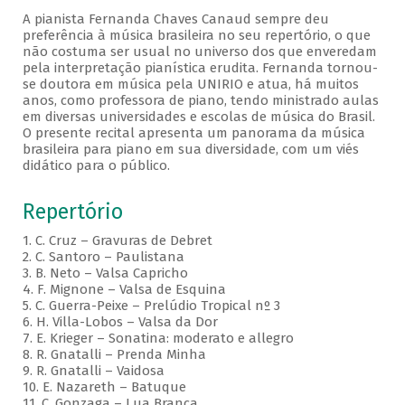
A pianista Fernanda Chaves Canaud sempre deu
preferência à música brasileira no seu repertório, o que
não costuma ser usual no universo dos que enveredam
pela interpretação pianística erudita. Fernanda tornou-
se doutora em música pela UNIRIO e atua, há muitos
anos, como professora de piano, tendo ministrado aulas
em diversas universidades e escolas de música do Brasil.
O presente recital apresenta um panorama da música
brasileira para piano em sua diversidade, com um viés
didático para o público.
Repertório
1. C. Cruz – Gravuras de Debret
2. C. Santoro – Paulistana
3. B. Neto – Valsa Capricho
4. F. Mignone – Valsa de Esquina
5. C. Guerra-Peixe – Prelúdio Tropical nº 3
6. H. Villa-Lobos – Valsa da Dor
7. E. Krieger – Sonatina: moderato e allegro
8. R. Gnatalli – Prenda Minha
9. R. Gnatalli – Vaidosa
10. E. Nazareth – Batuque
11. C. Gonzaga – Lua Branca