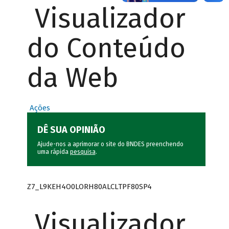
Visualizador
do Conteúdo
da Web
Ações
DÊ SUA OPINIÃO
Ajude-nos a aprimorar o site do BNDES preenchendo
uma rápida
pesquisa
.
Z7_L9KEH4O0LORH80ALCLTPF80SP4
Visualizador