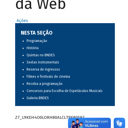
da Web
Ações
NESTA SEÇÃO
Programação
História
Quintas no BNDES
Sextas instrumentais
Reserva de ingressos
Filmes e festivais de cinema
Receba a programação
Concursos para Escolha de Espetáculos Musicais
Galeria BNDES
Z7_L9KEH4O0LORH80ALCLTPF80S97