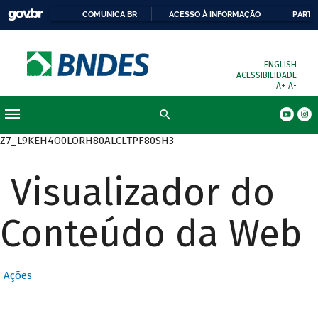
COMUNICA BR
ACESSO À INFORMAÇÃO
PARTI
ENGLISH
ACESSIBILIDADE
A+
A-
Busca
Z7_L9KEH4O0LORH80ALCLTPF80SH3
Visualizador do
Conteúdo da Web
Ações