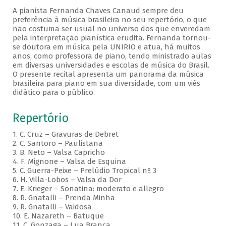
A pianista Fernanda Chaves Canaud sempre deu
preferência à música brasileira no seu repertório, o que
não costuma ser usual no universo dos que enveredam
pela interpretação pianística erudita. Fernanda tornou-
se doutora em música pela UNIRIO e atua, há muitos
anos, como professora de piano, tendo ministrado aulas
em diversas universidades e escolas de música do Brasil.
O presente recital apresenta um panorama da música
brasileira para piano em sua diversidade, com um viés
didático para o público.
Repertório
1. C. Cruz – Gravuras de Debret
2. C. Santoro – Paulistana
3. B. Neto – Valsa Capricho
4. F. Mignone – Valsa de Esquina
5. C. Guerra-Peixe – Prelúdio Tropical nº 3
6. H. Villa-Lobos – Valsa da Dor
7. E. Krieger – Sonatina: moderato e allegro
8. R. Gnatalli – Prenda Minha
9. R. Gnatalli – Vaidosa
10. E. Nazareth – Batuque
11. C. Gonzaga – Lua Branca