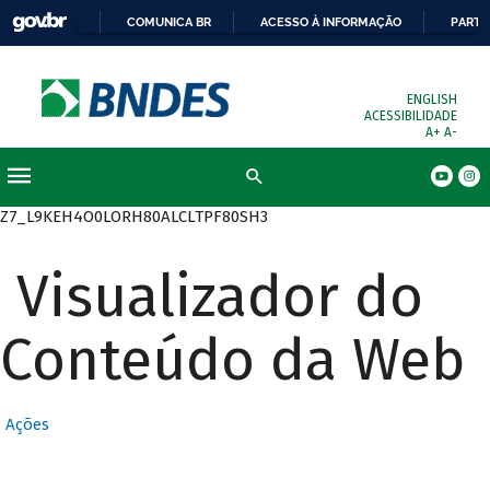
COMUNICA BR
ACESSO À INFORMAÇÃO
PARTI
ENGLISH
ACESSIBILIDADE
A+
A-
Busca
Z7_L9KEH4O0LORH80ALCLTPF80SH3
Visualizador do
Conteúdo da Web
Ações