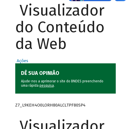
Visualizador
do Conteúdo
da Web
Ações
DÊ SUA OPINIÃO
Ajude-nos a aprimorar o site do BNDES preenchendo
uma rápida
pesquisa
.
Z7_L9KEH4O0LORH80ALCLTPF80SP4
Visualizador