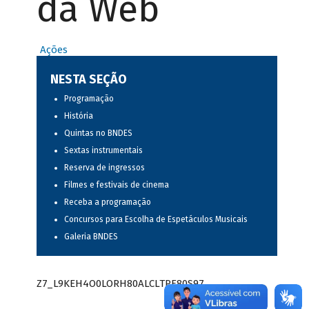
da Web
Ações
NESTA SEÇÃO
Programação
História
Quintas no BNDES
Sextas instrumentais
Reserva de ingressos
Filmes e festivais de cinema
Receba a programação
Concursos para Escolha de Espetáculos Musicais
Galeria BNDES
Z7_L9KEH4O0LORH80ALCLTPF80S97