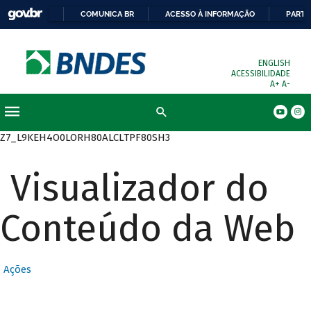
COMUNICA BR
ACESSO À INFORMAÇÃO
PARTI
ENGLISH
ACESSIBILIDADE
A+
A-
Busca
Z7_L9KEH4O0LORH80ALCLTPF80SH3
Visualizador do
Conteúdo da Web
Ações