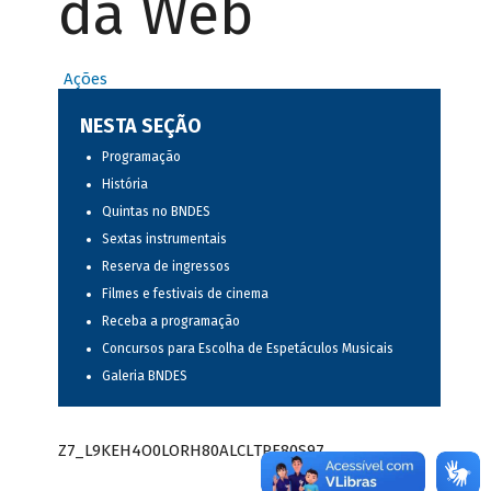
da Web
Ações
NESTA SEÇÃO
Programação
História
Quintas no BNDES
Sextas instrumentais
Reserva de ingressos
Filmes e festivais de cinema
Receba a programação
Concursos para Escolha de Espetáculos Musicais
Galeria BNDES
Z7_L9KEH4O0LORH80ALCLTPF80S97