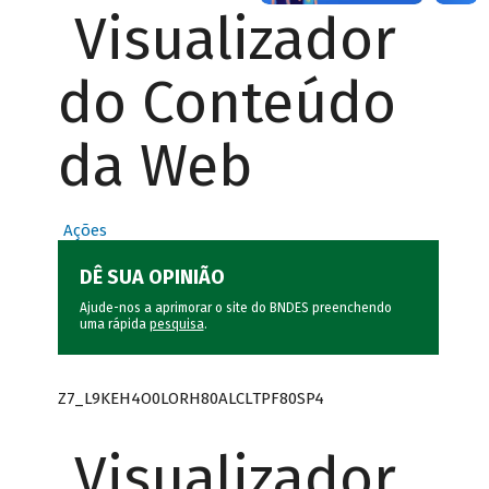
Visualizador
do Conteúdo
da Web
Ações
DÊ SUA OPINIÃO
Ajude-nos a aprimorar o site do BNDES preenchendo
uma rápida
pesquisa
.
Z7_L9KEH4O0LORH80ALCLTPF80SP4
Visualizador