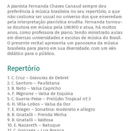
A pianista Fernanda Chaves Canaud sempre deu
preferência à música brasileira no seu repertório, o que
não costuma ser usual no universo dos que enveredam
pela interpretação pianística erudita. Fernanda tornou-
se doutora em música pela UNIRIO e atua, há muitos
anos, como professora de piano, tendo ministrado aulas
em diversas universidades e escolas de música do Brasil.
O presente recital apresenta um panorama da música
brasileira para piano em sua diversidade, com um viés
didático para o público.
Repertório
1. C. Cruz – Gravuras de Debret
2. C. Santoro – Paulistana
3. B. Neto – Valsa Capricho
4. F. Mignone – Valsa de Esquina
5. C. Guerra-Peixe – Prelúdio Tropical nº 3
6. H. Villa-Lobos – Valsa da Dor
7. E. Krieger – Sonatina: moderato e allegro
8. R. Gnatalli – Prenda Minha
9. R. Gnatalli – Vaidosa
10. E. Nazareth – Batuque
11. C. Gonzaga – Lua Branca