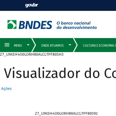
Z7_L9KEH4O0LORH80ALCLTPF80SH3
Visualizador do 
Ações
Z7_L9KEH4O0LORH80ALCLTPF80S92