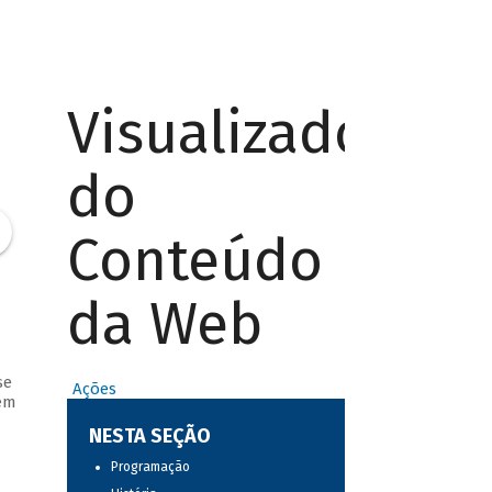
Visualizador
do
Conteúdo
da Web
se
Ações
em
NESTA SEÇÃO
Programação