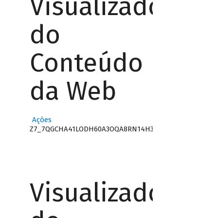
Visualizador
do
Conteúdo
da Web
Ações
Z7_7QGCHA41LODH60A3OQA8RN14H3
Visualizador