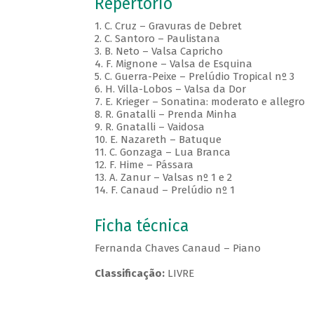
Repertório
1. C. Cruz – Gravuras de Debret
2. C. Santoro – Paulistana
3. B. Neto – Valsa Capricho
4. F. Mignone – Valsa de Esquina
5. C. Guerra-Peixe – Prelúdio Tropical nº 3
6. H. Villa-Lobos – Valsa da Dor
7. E. Krieger – Sonatina: moderato e allegro
8. R. Gnatalli – Prenda Minha
9. R. Gnatalli – Vaidosa
10. E. Nazareth – Batuque
11. C. Gonzaga – Lua Branca
12. F. Hime – Pássara
13. A. Zanur – Valsas nº 1 e 2
14. F. Canaud – Prelúdio nº 1
Ficha técnica
Fernanda Chaves Canaud – Piano
Classificação:
LIVRE