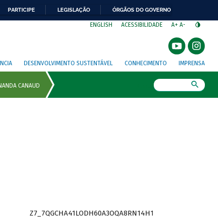
PARTICIPE
LEGISLAÇÃO
ÓRGÃOS DO GOVERNO
⁣
ENGLISH
ACESSIBILIDADE
A+
A-
NCIA
DESENVOLVIMENTO SUSTENTÁVEL
CONHECIMENTO
IMPRENSA
Busca
Z7_7QGCHA41LODH60A3OQA8RN14H1