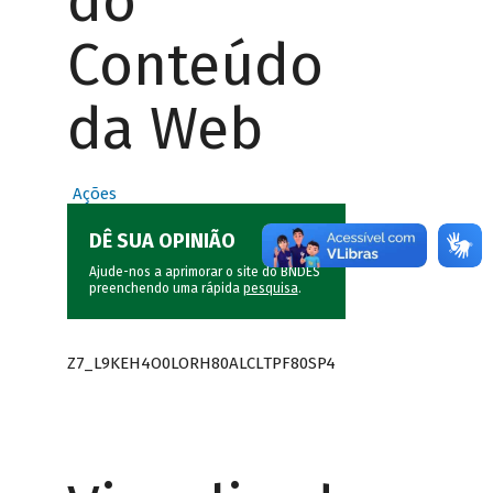
do
Conteúdo
da Web
Ações
DÊ SUA OPINIÃO
Ajude-nos a aprimorar o site do BNDES
preenchendo uma rápida
pesquisa
.
Z7_L9KEH4O0LORH80ALCLTPF80SP4