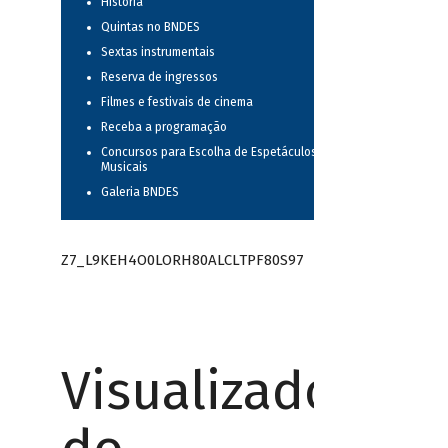
História
Quintas no BNDES
Sextas instrumentais
Reserva de ingressos
Filmes e festivais de cinema
Receba a programação
Concursos para Escolha de Espetáculos
Musicais
Galeria BNDES
Z7_L9KEH4O0LORH80ALCLTPF80S97
Visualizador