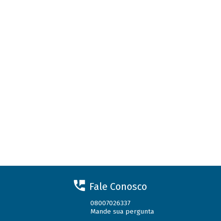
Fale Conosco
08007026337
Mande sua pergunta