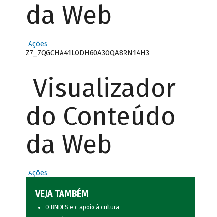
da Web
Ações
Z7_7QGCHA41LODH60A3OQA8RN14H3
Visualizador
do Conteúdo
da Web
Ações
VEJA TAMBÉM
O BNDES e o apoio à cultura