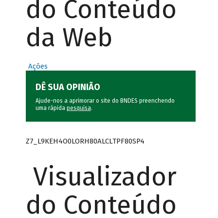
do Conteúdo
da Web
Ações
DÊ SUA OPINIÃO
Ajude-nos a aprimorar o site do BNDES preenchendo
uma rápida
pesquisa
.
Z7_L9KEH4O0LORH80ALCLTPF80SP4
Visualizador
do Conteúdo