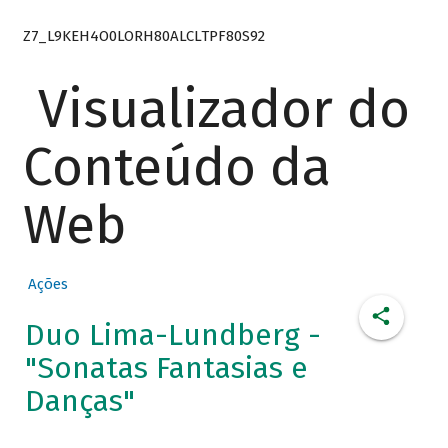
Z7_L9KEH4O0LORH80ALCLTPF80S92
Visualizador do
Conteúdo da
Web
Ações
Duo Lima-Lundberg -
"Sonatas Fantasias e
Danças"