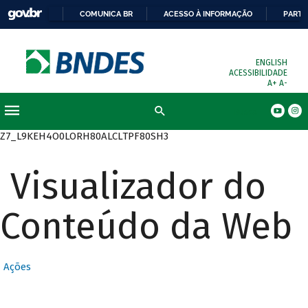
COMUNICA BR
ACESSO À INFORMAÇÃO
PARTI
ENGLISH
ACESSIBILIDADE
A+
A-
Busca
Z7_L9KEH4O0LORH80ALCLTPF80SH3
Visualizador do
Conteúdo da Web
Ações