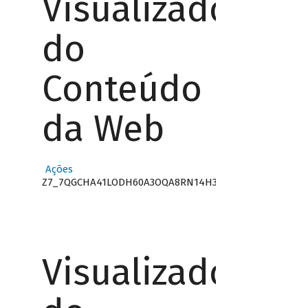
Visualizador
do
Conteúdo
da Web
Ações
Z7_7QGCHA41LODH60A3OQA8RN14H3
Visualizador