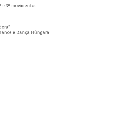
 2º e 3º movimentos
dera”
omance e Dança Húngara