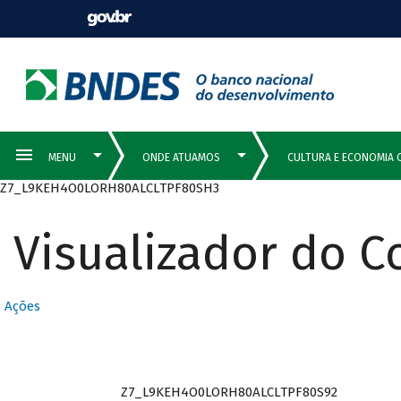
Z7_L9KEH4O0LORH80ALCLTPF80SH3
Visualizador do 
Ações
Z7_L9KEH4O0LORH80ALCLTPF80S92