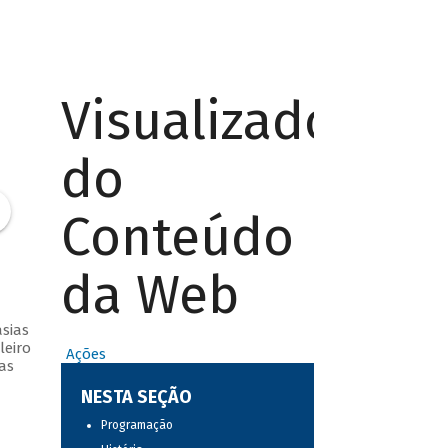
Visualizador
do
Conteúdo
da Web
sias
leiro
Ações
as
NESTA SEÇÃO
Programação