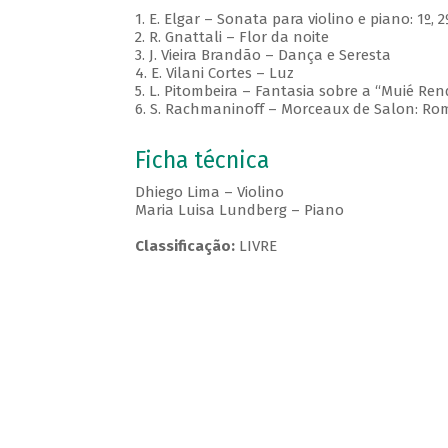
1. E. Elgar – Sonata para violino e piano: 1º,
2. R. Gnattali – Flor da noite
3. J. Vieira Brandão – Dança e Seresta
4. E. Vilani Cortes – Luz
5. L. Pitombeira – Fantasia sobre a “Muié Ren
6. S. Rachmaninoff – Morceaux de Salon: R
Ficha técnica
Dhiego Lima – Violino
Maria Luisa Lundberg – Piano
Classificação:
LIVRE