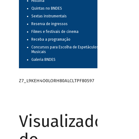
História
Quintas no BNDES
Sextas instrumentais
Reserva de ingressos
Filmes e festivais de cinema
Receba a programação
Concursos para Escolha de Espetáculos
Musicais
Galeria BNDES
Z7_L9KEH4O0LORH80ALCLTPF80S97
Visualizador