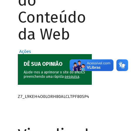
do
Conteúdo
da Web
Ações
DÊ SUA OPINIÃO
Ajude-nos a aprimorar o site do BNDES
preenchendo uma rápida
pesquisa
.
Z7_L9KEH4O0LORH80ALCLTPF80SP4