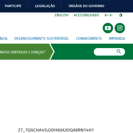
PARTICIPE
LEGISLAÇÃO
ÓRGÃOS DO GOVERNO
⁣
ENGLISH
ACESSIBILIDADE
A+
A-
NCIA
DESENVOLVIMENTO SUSTENTÁVEL
CONHECIMENTO
IMPRENSA
Busca
Z7_7QGCHA41LODH60A3OQA8RN14H1