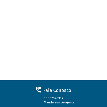
Fale Conosco
08007026337
Mande sua pergunta