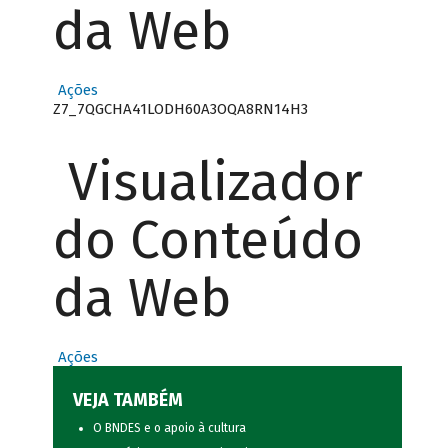
da Web
Ações
Z7_7QGCHA41LODH60A3OQA8RN14H3
Visualizador
do Conteúdo
da Web
Ações
VEJA TAMBÉM
O BNDES e o apoio à cultura