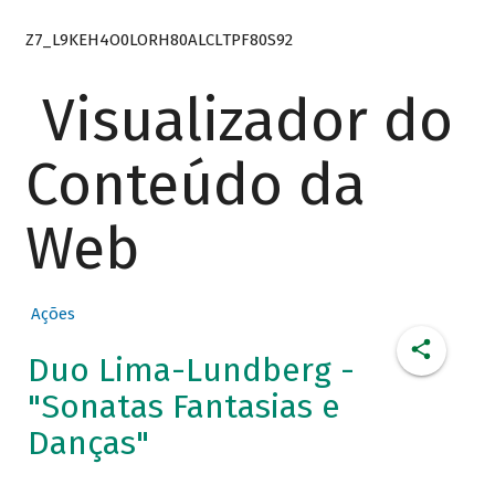
Z7_L9KEH4O0LORH80ALCLTPF80S92
Visualizador do
Conteúdo da
Web
Ações
Duo Lima-Lundberg -
"Sonatas Fantasias e
Danças"