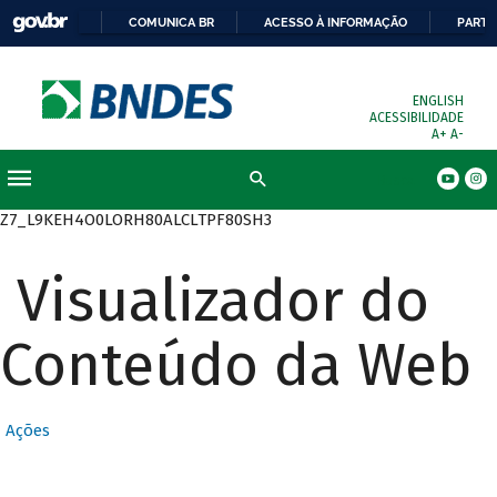
COMUNICA BR
ACESSO À INFORMAÇÃO
PARTI
ENGLISH
ACESSIBILIDADE
A+
A-
Busca
Z7_L9KEH4O0LORH80ALCLTPF80SH3
Visualizador do
Conteúdo da Web
Ações