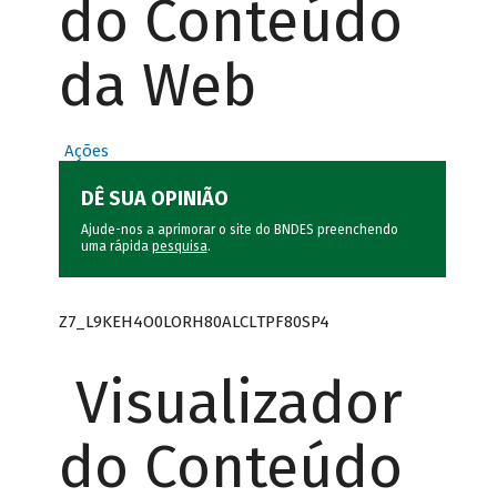
do Conteúdo
da Web
Ações
DÊ SUA OPINIÃO
Ajude-nos a aprimorar o site do BNDES preenchendo
uma rápida
pesquisa
.
Z7_L9KEH4O0LORH80ALCLTPF80SP4
Visualizador
do Conteúdo