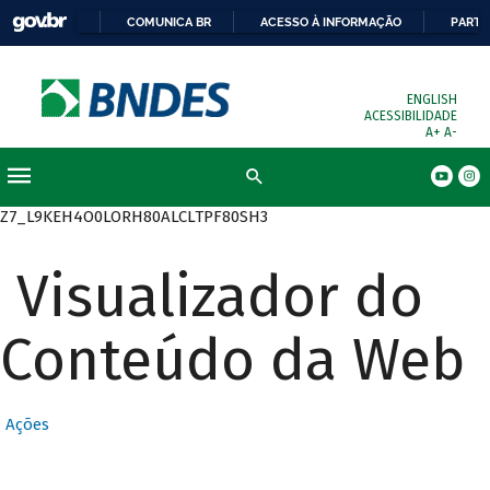
COMUNICA BR
ACESSO À INFORMAÇÃO
PARTI
ENGLISH
ACESSIBILIDADE
A+
A-
Busca
Z7_L9KEH4O0LORH80ALCLTPF80SH3
Visualizador do
Conteúdo da Web
Ações