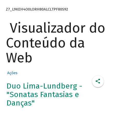
Z7_L9KEH4O0LORH80ALCLTPF80S92
Visualizador do
Conteúdo da
Web
Ações
Duo Lima-Lundberg -
"Sonatas Fantasias e
Danças"