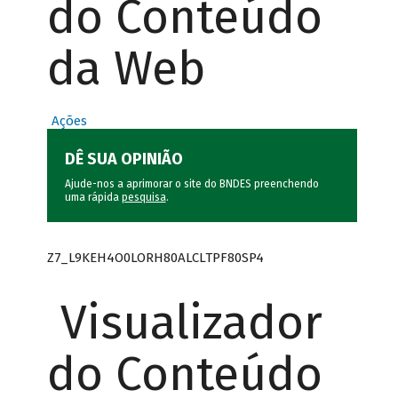
do Conteúdo
da Web
Ações
DÊ SUA OPINIÃO
Ajude-nos a aprimorar o site do BNDES preenchendo
uma rápida
pesquisa
.
Z7_L9KEH4O0LORH80ALCLTPF80SP4
Visualizador
do Conteúdo