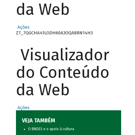
da Web
Ações
Z7_7QGCHA41LODH60A3OQA8RN14H3
Visualizador
do Conteúdo
da Web
Ações
VEJA TAMBÉM
O BNDES e o apoio à cultura