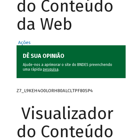
do Conteúdo
da Web
Ações
DÊ SUA OPINIÃO
Ajude-nos a aprimorar o site do BNDES preenchendo
uma rápida
pesquisa
.
Z7_L9KEH4O0LORH80ALCLTPF80SP4
Visualizador
do Conteúdo