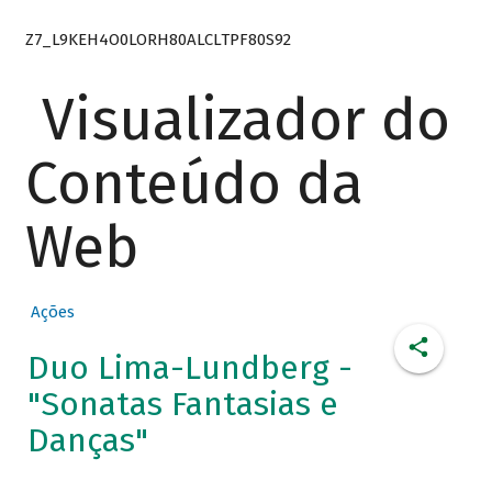
Z7_L9KEH4O0LORH80ALCLTPF80S92
Visualizador do
Conteúdo da
Web
Ações
Duo Lima-Lundberg -
"Sonatas Fantasias e
Danças"