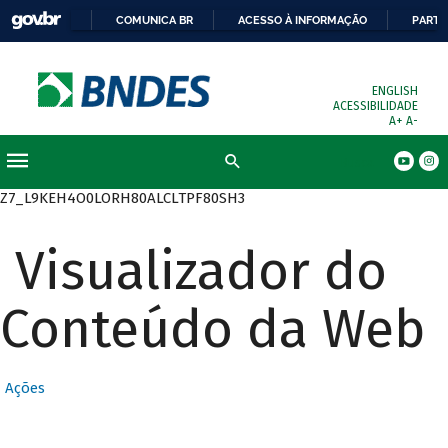
COMUNICA BR
ACESSO À INFORMAÇÃO
PARTI
ENGLISH
ACESSIBILIDADE
A+
A-
Busca
Z7_L9KEH4O0LORH80ALCLTPF80SH3
Visualizador do
Conteúdo da Web
Ações