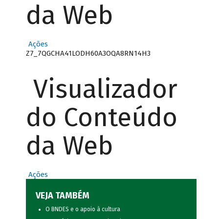
da Web
Ações
Z7_7QGCHA41LODH60A3OQA8RN14H3
Visualizador
do Conteúdo
da Web
Ações
VEJA TAMBÉM
O BNDES e o apoio à cultura