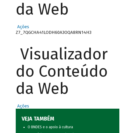
da Web
Ações
Z7_7QGCHA41LODH60A3OQA8RN14H3
Visualizador
do Conteúdo
da Web
Ações
VEJA TAMBÉM
O BNDES e o apoio à cultura