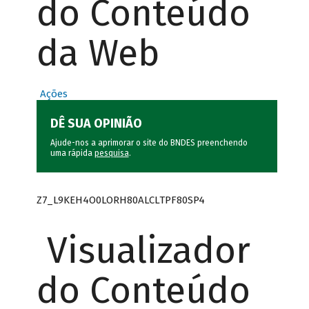
do Conteúdo
da Web
Ações
DÊ SUA OPINIÃO
Ajude-nos a aprimorar o site do BNDES preenchendo
uma rápida
pesquisa
.
Z7_L9KEH4O0LORH80ALCLTPF80SP4
Visualizador
do Conteúdo