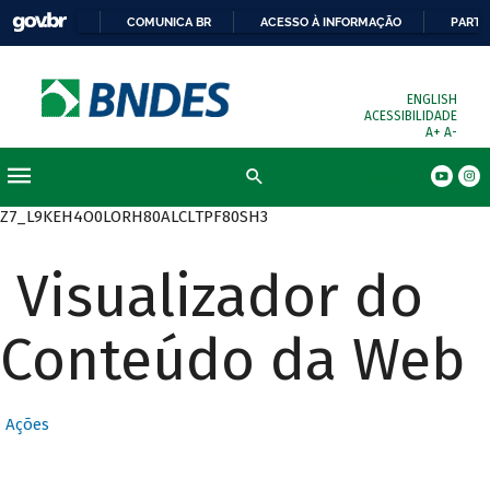
COMUNICA BR
ACESSO À INFORMAÇÃO
PARTI
ENGLISH
ACESSIBILIDADE
A+
A-
Busca
Z7_L9KEH4O0LORH80ALCLTPF80SH3
Visualizador do
Conteúdo da Web
Ações