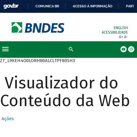
COMUNICA BR
ACESSO À INFORMAÇÃO
PARTI
ENGLISH
ACESSIBILIDADE
A+
A-
Busca
Z7_L9KEH4O0LORH80ALCLTPF80SH3
Visualizador do
Conteúdo da Web
Ações