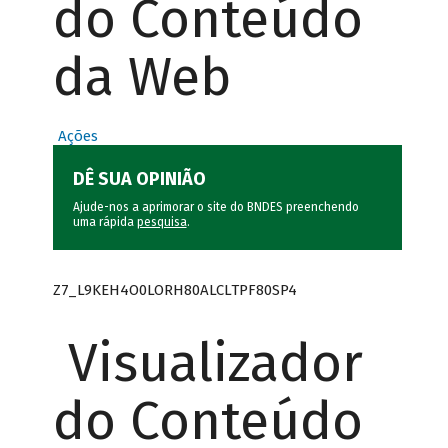
do Conteúdo
da Web
Ações
DÊ SUA OPINIÃO
Ajude-nos a aprimorar o site do BNDES preenchendo
uma rápida
pesquisa
.
Z7_L9KEH4O0LORH80ALCLTPF80SP4
Visualizador
do Conteúdo