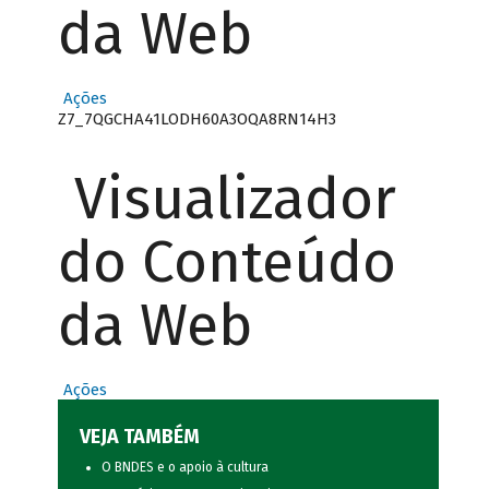
da Web
Ações
Z7_7QGCHA41LODH60A3OQA8RN14H3
Visualizador
do Conteúdo
da Web
Ações
VEJA TAMBÉM
O BNDES e o apoio à cultura