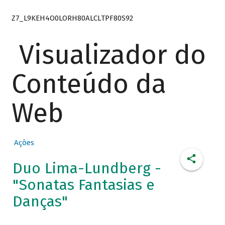
Z7_L9KEH4O0LORH80ALCLTPF80S92
Visualizador do
Conteúdo da
Web
Ações
Duo Lima-Lundberg -
"Sonatas Fantasias e
Danças"