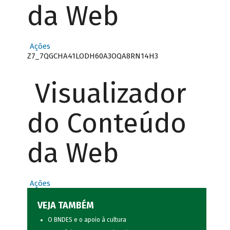
da Web
Ações
Z7_7QGCHA41LODH60A3OQA8RN14H3
Visualizador
do Conteúdo
da Web
Ações
VEJA TAMBÉM
O BNDES e o apoio à cultura