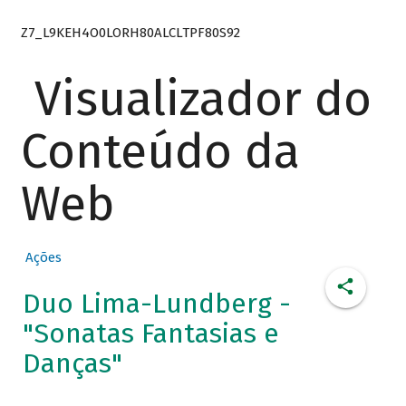
Z7_L9KEH4O0LORH80ALCLTPF80S92
Visualizador do
Conteúdo da
Web
Ações
Duo Lima-Lundberg -
"Sonatas Fantasias e
Danças"