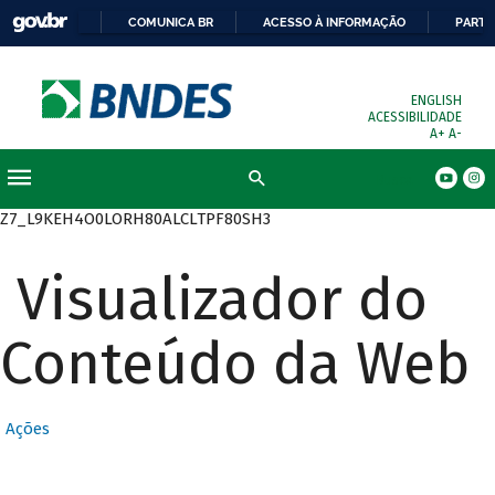
COMUNICA BR
ACESSO À INFORMAÇÃO
PARTI
ENGLISH
ACESSIBILIDADE
A+
A-
Busca
Z7_L9KEH4O0LORH80ALCLTPF80SH3
Visualizador do
Conteúdo da Web
Ações