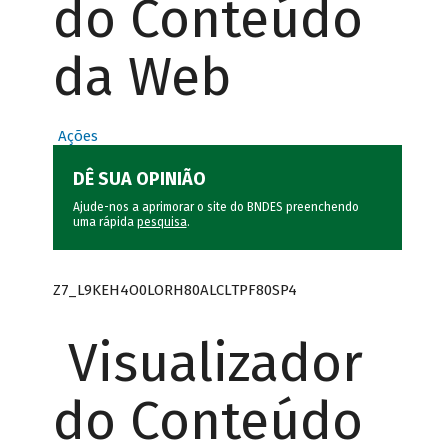
do Conteúdo
da Web
Ações
DÊ SUA OPINIÃO
Ajude-nos a aprimorar o site do BNDES preenchendo
uma rápida
pesquisa
.
Z7_L9KEH4O0LORH80ALCLTPF80SP4
Visualizador
do Conteúdo