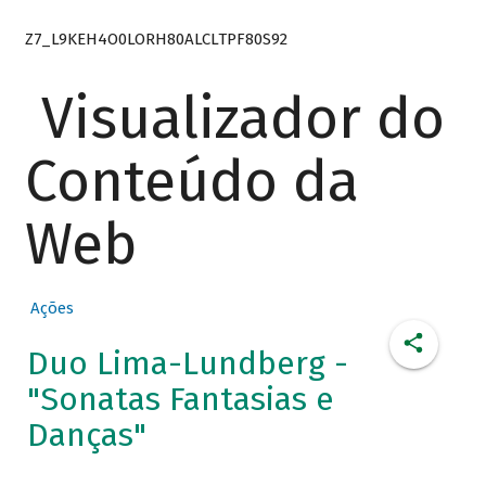
Z7_L9KEH4O0LORH80ALCLTPF80S92
Visualizador do
Conteúdo da
Web
Ações
Duo Lima-Lundberg -
"Sonatas Fantasias e
Danças"