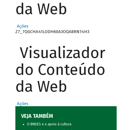
da Web
Ações
Z7_7QGCHA41LODH60A3OQA8RN14H3
Visualizador
do Conteúdo
da Web
Ações
VEJA TAMBÉM
O BNDES e o apoio à cultura