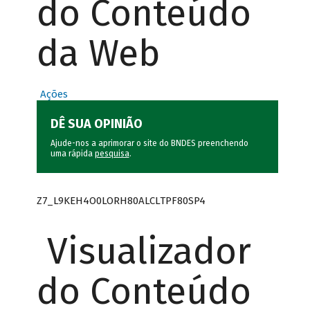
do Conteúdo
da Web
Ações
DÊ SUA OPINIÃO
Ajude-nos a aprimorar o site do BNDES preenchendo
uma rápida
pesquisa
.
Z7_L9KEH4O0LORH80ALCLTPF80SP4
Visualizador
do Conteúdo