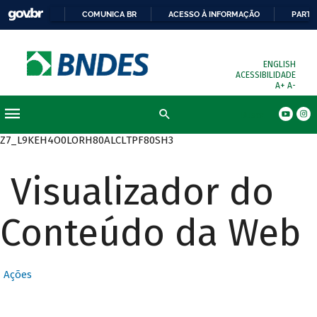
COMUNICA BR
ACESSO À INFORMAÇÃO
PARTI
ENGLISH
ACESSIBILIDADE
A+
A-
Busca
Z7_L9KEH4O0LORH80ALCLTPF80SH3
Visualizador do
Conteúdo da Web
Ações