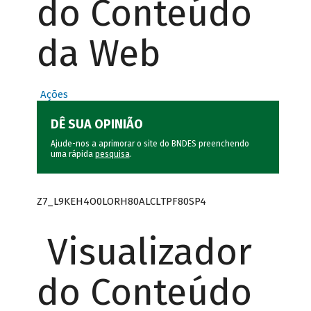
do Conteúdo
da Web
Ações
DÊ SUA OPINIÃO
Ajude-nos a aprimorar o site do BNDES preenchendo
uma rápida
pesquisa
.
Z7_L9KEH4O0LORH80ALCLTPF80SP4
Visualizador
do Conteúdo