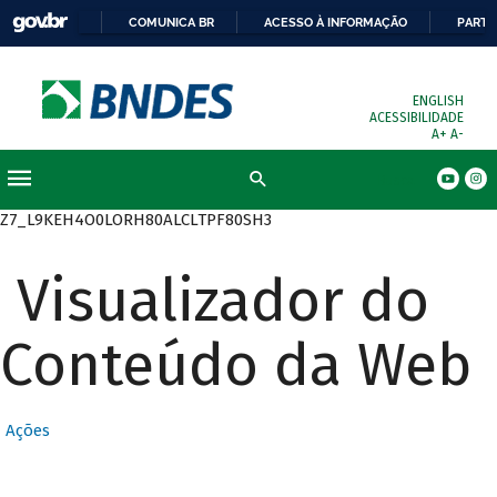
COMUNICA BR
ACESSO À INFORMAÇÃO
PARTI
ENGLISH
ACESSIBILIDADE
A+
A-
Busca
Z7_L9KEH4O0LORH80ALCLTPF80SH3
Visualizador do
Conteúdo da Web
Ações