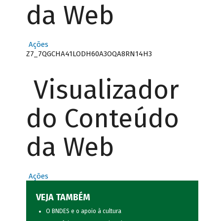
da Web
Ações
Z7_7QGCHA41LODH60A3OQA8RN14H3
Visualizador
do Conteúdo
da Web
Ações
VEJA TAMBÉM
O BNDES e o apoio à cultura