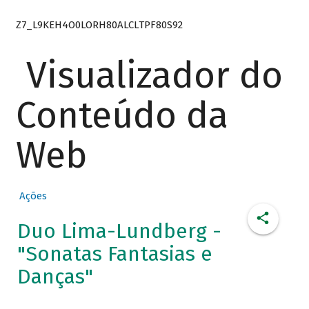
Z7_L9KEH4O0LORH80ALCLTPF80S92
Visualizador do
Conteúdo da
Web
Ações
Duo Lima-Lundberg -
"Sonatas Fantasias e
Danças"