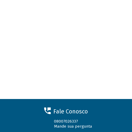
Fale Conosco
08007026337
Mande sua pergunta