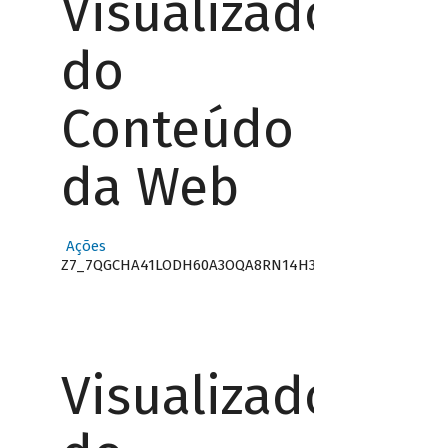
Visualizador
do
Conteúdo
da Web
Ações
Z7_7QGCHA41LODH60A3OQA8RN14H3
Visualizador