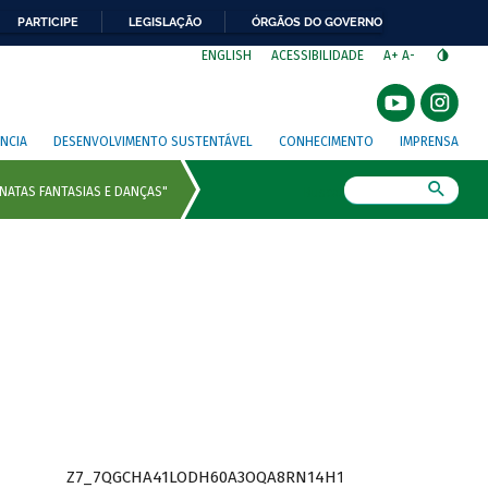
PARTICIPE
LEGISLAÇÃO
ÓRGÃOS DO GOVERNO
⁣
ENGLISH
ACESSIBILIDADE
A+
A-
NCIA
DESENVOLVIMENTO SUSTENTÁVEL
CONHECIMENTO
IMPRENSA
Busca
Z7_7QGCHA41LODH60A3OQA8RN14H1