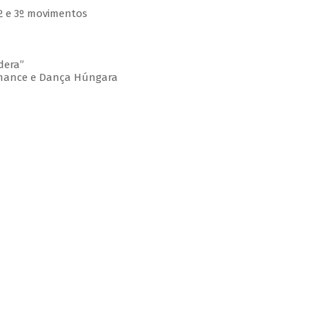
 2º e 3º movimentos
dera”
omance e Dança Húngara