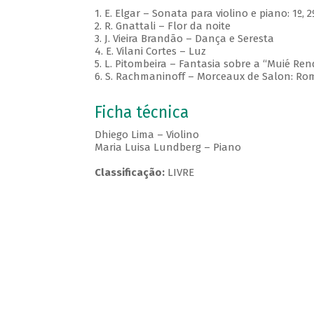
1. E. Elgar – Sonata para violino e piano: 1º,
2. R. Gnattali – Flor da noite
3. J. Vieira Brandão – Dança e Seresta
4. E. Vilani Cortes – Luz
5. L. Pitombeira – Fantasia sobre a “Muié Ren
6. S. Rachmaninoff – Morceaux de Salon: R
Ficha técnica
Dhiego Lima – Violino
Maria Luisa Lundberg – Piano
Classificação:
LIVRE