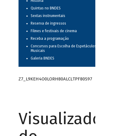
História
Quintas no BNDES
Sextas instrumentais
Reserva de ingressos
Filmes e festivais de cinema
Receba a programação
Concursos para Escolha de Espetáculos
Musicais
Galeria BNDES
Z7_L9KEH4O0LORH80ALCLTPF80S97
Visualizador