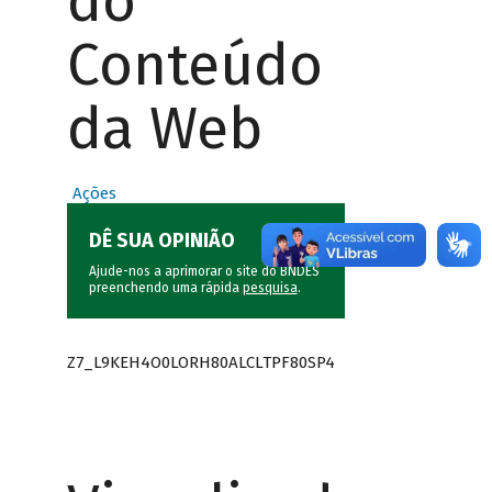
do
Conteúdo
da Web
Ações
DÊ SUA OPINIÃO
Ajude-nos a aprimorar o site do BNDES
preenchendo uma rápida
pesquisa
.
Z7_L9KEH4O0LORH80ALCLTPF80SP4