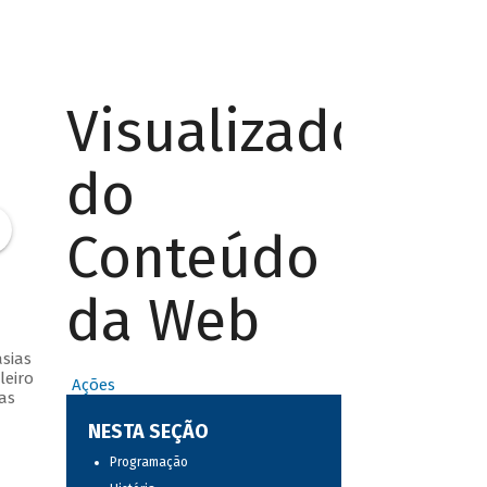
Visualizador
do
Conteúdo
da Web
sias
leiro
Ações
as
NESTA SEÇÃO
Programação