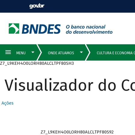
Z7_L9KEH4O0LORH80ALCLTPF80SH3
Visualizador do 
Ações
Z7_L9KEH4O0LORH80ALCLTPF80S92