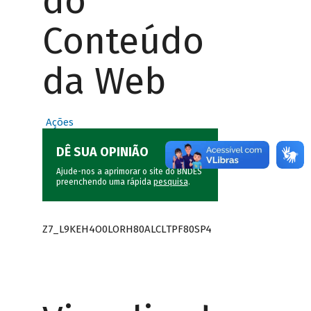
do
Conteúdo
da Web
Ações
DÊ SUA OPINIÃO
Ajude-nos a aprimorar o site do BNDES
preenchendo uma rápida
pesquisa
.
Z7_L9KEH4O0LORH80ALCLTPF80SP4