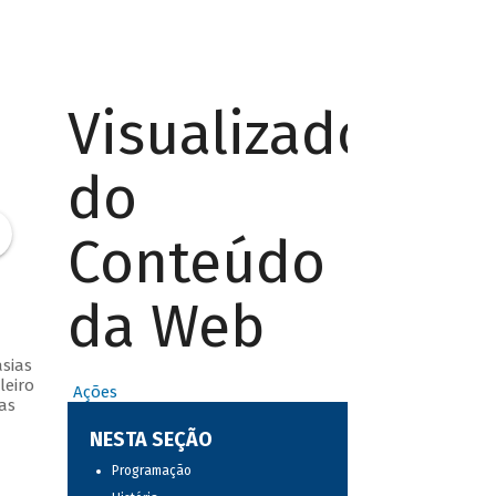
Visualizador
do
Conteúdo
da Web
sias
leiro
Ações
as
NESTA SEÇÃO
Programação