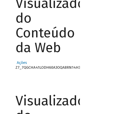
Visualizador
do
Conteúdo
da Web
Ações
Z7_7QGCHA41LODH60A3OQA8RN14H3
Visualizador