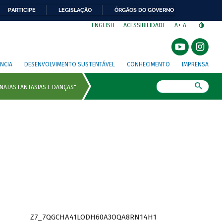
PARTICIPE
LEGISLAÇÃO
ÓRGÃOS DO GOVERNO
⁣
ENGLISH
ACESSIBILIDADE
A+
A-
NCIA
DESENVOLVIMENTO SUSTENTÁVEL
CONHECIMENTO
IMPRENSA
Busca
Z7_7QGCHA41LODH60A3OQA8RN14H1