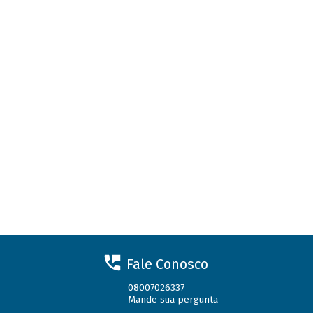
Fale Conosco
08007026337
Mande sua pergunta