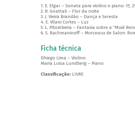
1. E. Elgar – Sonata para violino e piano: 1º,
2. R. Gnattali – Flor da noite
3. J. Vieira Brandão – Dança e Seresta
4. E. Vilani Cortes – Luz
5. L. Pitombeira – Fantasia sobre a “Muié Ren
6. S. Rachmaninoff – Morceaux de Salon: R
Ficha técnica
Dhiego Lima – Violino
Maria Luisa Lundberg – Piano
Classificação:
LIVRE