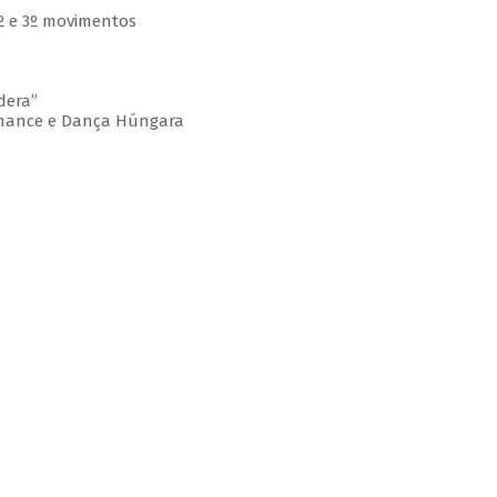
 2º e 3º movimentos
dera”
omance e Dança Húngara