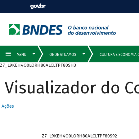
Z7_L9KEH4O0LORH80ALCLTPF80SH3
Visualizador do 
Ações
Z7_L9KEH4O0LORH80ALCLTPF80S92