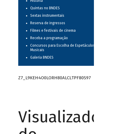
História
Quintas no BNDES
Sextas instrumentais
Reserva de ingressos
Filmes e festivais de cinema
Receba a programação
Concursos para Escolha de Espetáculos
Musicais
Galeria BNDES
Z7_L9KEH4O0LORH80ALCLTPF80S97
Visualizador