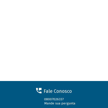
Fale Conosco
08007026337
Mande sua pergunta