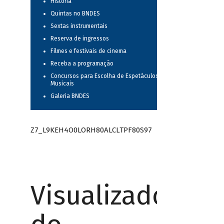
História
Quintas no BNDES
Sextas instrumentais
Reserva de ingressos
Filmes e festivais de cinema
Receba a programação
Concursos para Escolha de Espetáculos
Musicais
Galeria BNDES
Z7_L9KEH4O0LORH80ALCLTPF80S97
Visualizador