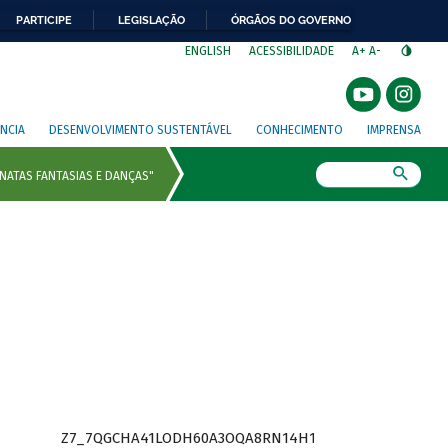
PARTICIPE
LEGISLAÇÃO
ÓRGÃOS DO GOVERNO
⁣
ENGLISH
ACESSIBILIDADE
A+
A-
NCIA
DESENVOLVIMENTO SUSTENTÁVEL
CONHECIMENTO
IMPRENSA
Busca
Z7_7QGCHA41LODH60A3OQA8RN14H1