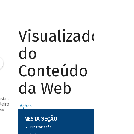
Visualizador
do
Conteúdo
da Web
sias
leiro
Ações
as
NESTA SEÇÃO
Programação