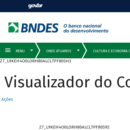
Z7_L9KEH4O0LORH80ALCLTPF80SH3
Visualizador do 
Ações
Z7_L9KEH4O0LORH80ALCLTPF80S92