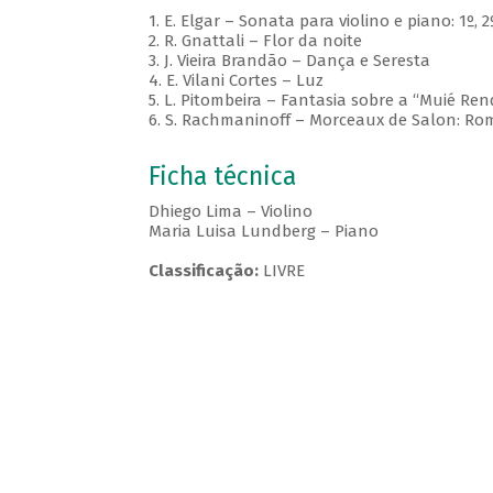
1. E. Elgar – Sonata para violino e piano: 1º,
2. R. Gnattali – Flor da noite
3. J. Vieira Brandão – Dança e Seresta
4. E. Vilani Cortes – Luz
5. L. Pitombeira – Fantasia sobre a “Muié Ren
6. S. Rachmaninoff – Morceaux de Salon: R
Ficha técnica
Dhiego Lima – Violino
Maria Luisa Lundberg – Piano
Classificação:
LIVRE