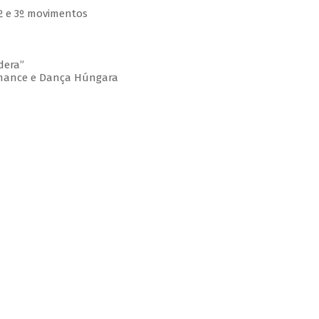
 2º e 3º movimentos
dera”
omance e Dança Húngara