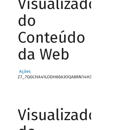
Visualizador
do
Conteúdo
da Web
Ações
Z7_7QGCHA41LODH60A3OQA8RN14H3
Visualizador