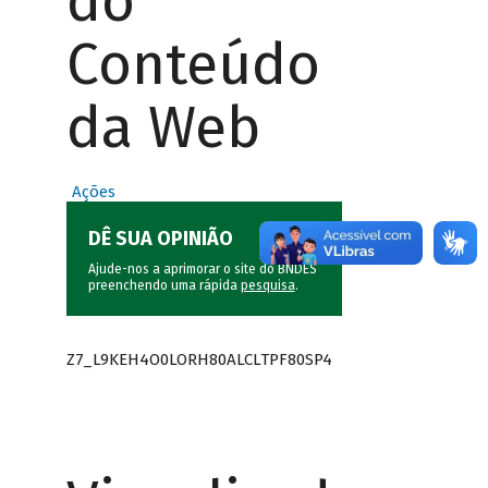
do
Conteúdo
da Web
Ações
DÊ SUA OPINIÃO
Ajude-nos a aprimorar o site do BNDES
preenchendo uma rápida
pesquisa
.
Z7_L9KEH4O0LORH80ALCLTPF80SP4