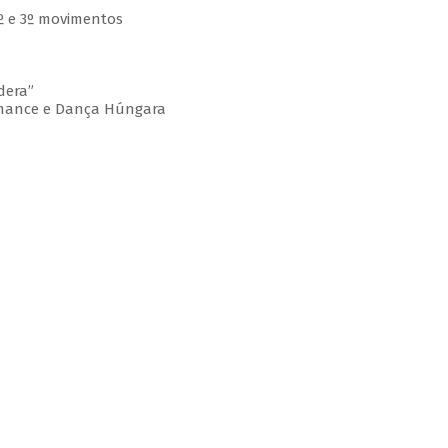
 2º e 3º movimentos
dera”
omance e Dança Húngara