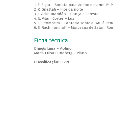
1. E. Elgar – Sonata para violino e piano: 1º,
2. R. Gnattali – Flor da noite
3. J. Vieira Brandão – Dança e Seresta
4. E. Vilani Cortes – Luz
5. L. Pitombeira – Fantasia sobre a “Muié Ren
6. S. Rachmaninoff – Morceaux de Salon: R
Ficha técnica
Dhiego Lima – Violino
Maria Luisa Lundberg – Piano
Classificação:
LIVRE