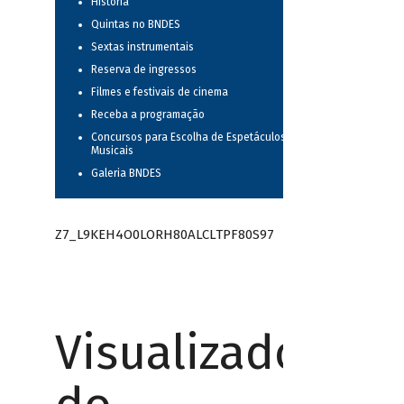
História
Quintas no BNDES
Sextas instrumentais
Reserva de ingressos
Filmes e festivais de cinema
Receba a programação
Concursos para Escolha de Espetáculos
Musicais
Galeria BNDES
Z7_L9KEH4O0LORH80ALCLTPF80S97
Visualizador