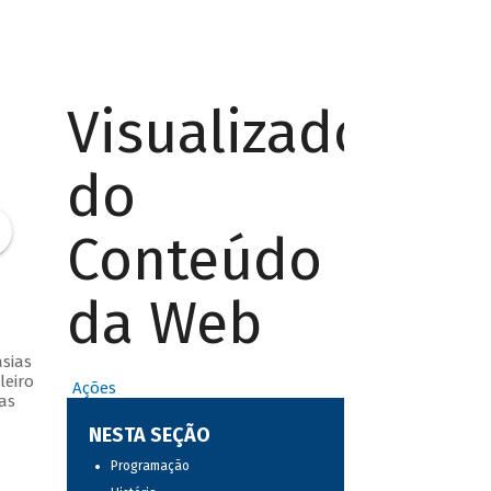
Visualizador
do
Conteúdo
da Web
sias
leiro
Ações
as
NESTA SEÇÃO
Programação