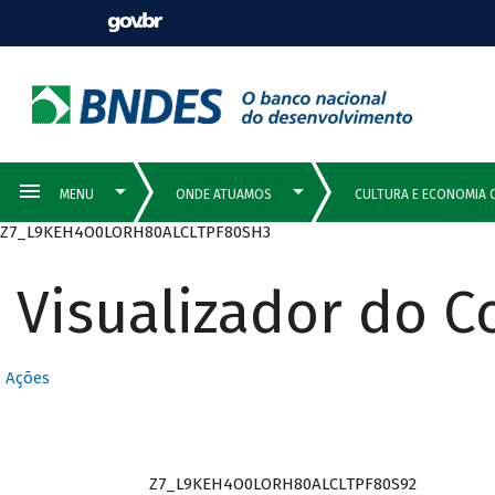
Z7_L9KEH4O0LORH80ALCLTPF80SH3
Visualizador do 
Ações
Z7_L9KEH4O0LORH80ALCLTPF80S92