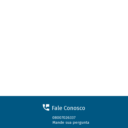
Fale Conosco
08007026337
Mande sua pergunta