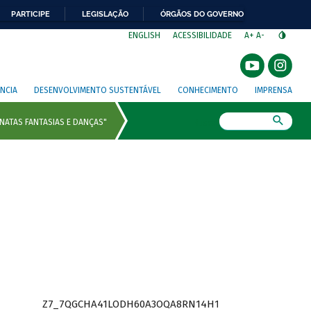
PARTICIPE
LEGISLAÇÃO
ÓRGÃOS DO GOVERNO
⁣
ENGLISH
ACESSIBILIDADE
A+
A-
NCIA
DESENVOLVIMENTO SUSTENTÁVEL
CONHECIMENTO
IMPRENSA
Busca
Z7_7QGCHA41LODH60A3OQA8RN14H1