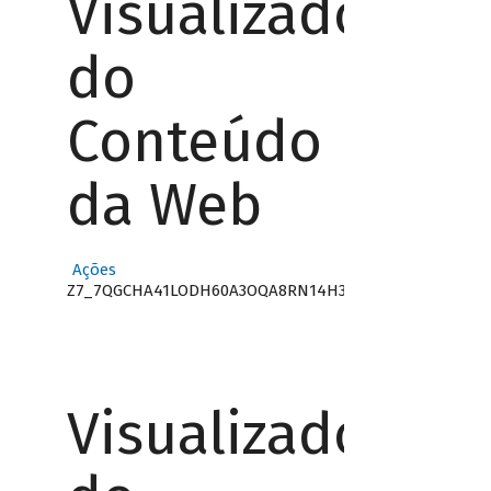
Visualizador
do
Conteúdo
da Web
Ações
Z7_7QGCHA41LODH60A3OQA8RN14H3
Visualizador