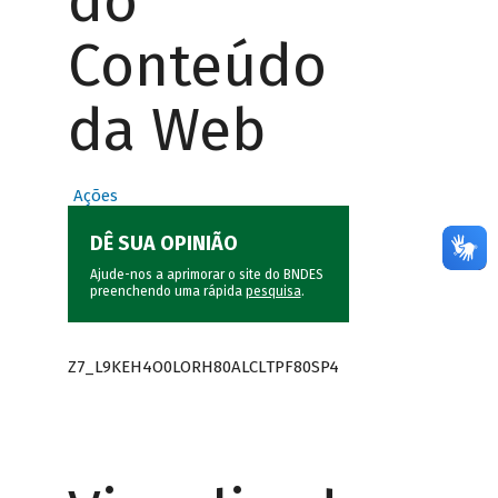
do
Conteúdo
da Web
Ações
DÊ SUA OPINIÃO
Ajude-nos a aprimorar o site do BNDES
preenchendo uma rápida
pesquisa
.
Z7_L9KEH4O0LORH80ALCLTPF80SP4