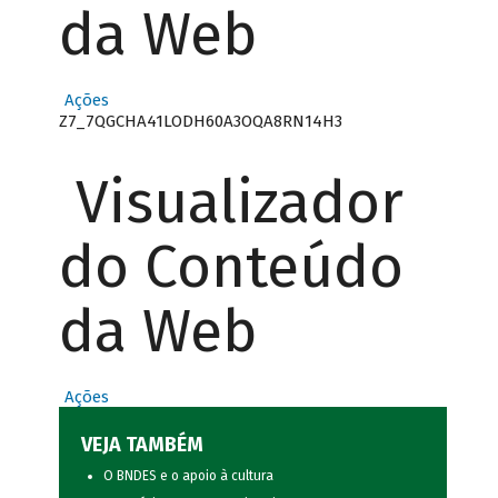
da Web
Ações
Z7_7QGCHA41LODH60A3OQA8RN14H3
Visualizador
do Conteúdo
da Web
Ações
VEJA TAMBÉM
O BNDES e o apoio à cultura