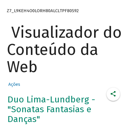
Z7_L9KEH4O0LORH80ALCLTPF80S92
Visualizador do
Conteúdo da
Web
Ações
Duo Lima-Lundberg -
"Sonatas Fantasias e
Danças"