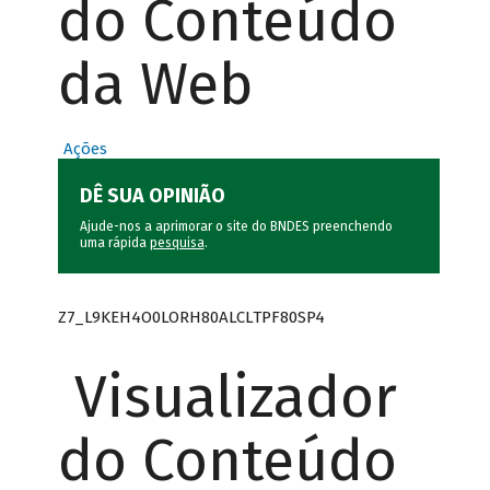
do Conteúdo
da Web
Ações
DÊ SUA OPINIÃO
Ajude-nos a aprimorar o site do BNDES preenchendo
uma rápida
pesquisa
.
Z7_L9KEH4O0LORH80ALCLTPF80SP4
Visualizador
do Conteúdo