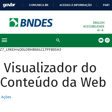
COMUNICA BR
ACESSO À INFORMAÇÃO
PARTI
ENGLISH
ACESSIBILIDADE
A+
A-
Busca
Z7_L9KEH4O0LORH80ALCLTPF80SH3
Visualizador do
Conteúdo da Web
Ações